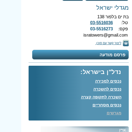
מגדלי ישראל
בת ים בלפור 138
טל:
03-5516036
פקס:
03-5516273
isratowers@gmail.com
ליצור קשר עם סוכן.
פרסם מודעה
נדל"ן בישראל:
נכסים למכירה
נכסים להשכרה
השכרה לתקופה קצרה
נכסים מסחריים
מגרשים
ארץ