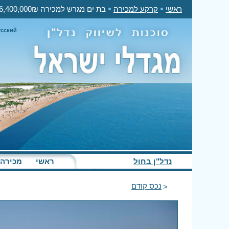
ראשי
קרקע למכירה
בת ים מגרש למכירה 6,400,000₪
усский
נדל"ן בחול
ראשי
מכירה
נכס קודם