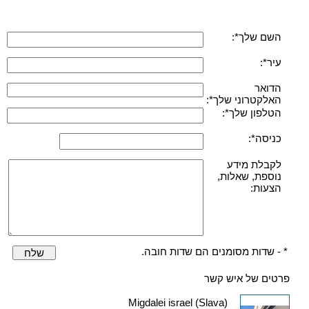
השם שלך*:
עיר*:
הדואר
האלקטרוני שלך*:
הטלפון שלך*:
כניסה*:
לקבלת מידע
נוספת, שאלות,
הצעות:
* - שדות מסומנים הם שדות חובה.
שלח
פרטים של איש קשר
Migdalei israel (Slava)