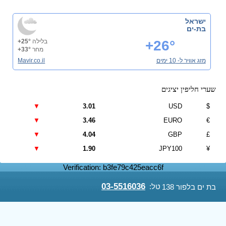
ישראל
בת-ים
+26°
בלילה
+25°
מחר
+33°
מזג אוויר ל- 10 ימים
Mavir.co.il
שערי חליפין יציגים
▼
3.01
USD
$
▼
3.46
EURO
€
▼
4.04
GBP
£
▼
1.90
JPY100
¥
Verification: b3fe79c425eacc6f
03-5516036
טל:
בת ים בלפור 138