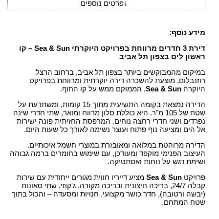
↓
פרטים נוספים
מידע נוסף:
דירת 3 חדרים מרווחת בפרויקט היוקרתי Sea & Sun – קו
ראשון לים בצפון תל אביב
במיקום מהמבוקשים ביותר בצפון תל אביב, ברחוב הרצל
רוזנבלום, מוצעת להשכרה דירה יוקרתית ומרווחת בפרויקט
היוקרה
Sea & Sun
, הממוקם ממש על קו החוף.
הדירה נמצאת בקומה התשיעית מתוך 15 קומות, ומשתרעת על
שטח של 105 מ"ר. היא כוללת סלון מרווח ומואר, שתי חדרי שינה
נפרדים ושני חדרי רחצה נוחים. המרפסת החזיתית פונה ישירות
אל הים ומציעה נוף פתוח ועוצר נשימה לאורך כל שעות היום.
הדירה מרוהטת במלואה ומאובזרת במוצרי חשמל איכותיים.
העיצוב הפנימי מוקפד ומעודכן, עם שימוש בחומרים ברמה גבוהה
ושימת דגש על נוחות ואסתטיקה.
פרויקט
Sea & Sun
מציע דייריו חווית מגורים ייחודית עם שירות
קבלה 24/7, בריכה חיצונית ובריכה מקורה, ג'קוזי, שתי סאונות
(יבשה ורטובה), חדר כושר מקצועי, חנויות ומסעדה – והכול בתוך
שטח המתחם.