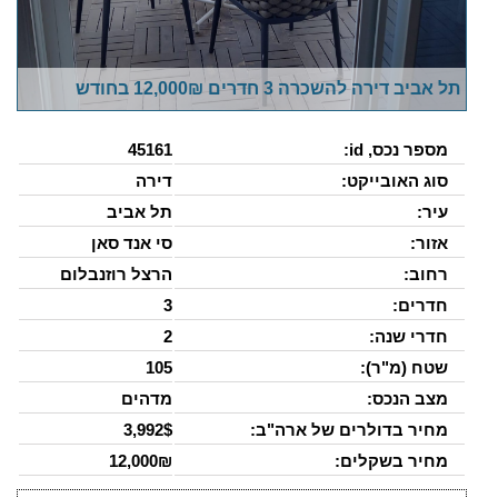
תל אביב דירה להשכרה 3 חדרים 12,000₪ בחודש
מספר נכס, id:
45161
סוג האובייקט:
דירה
עיר:
תל אביב
אזור:
סי אנד סאן
רחוב:
הרצל רוזנבלום
חדרים:
3
חדרי שנה:
2
שטח (מ"ר):
105
מצב הנכס:
מדהים
מחיר בדולרים של ארה"ב:
3,992$
מחיר בשקלים:
12,000₪