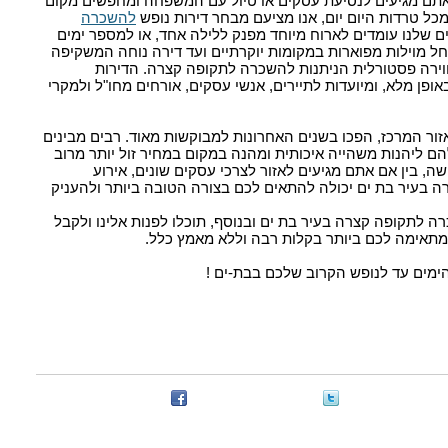
אתם מגיעים לנסיעת עסקים או טיול עם המשפחה ומחפשים מקום
כל טרדות היום יום, אנו מציעם מבחר דירות נופש
להשכרה
ם שלנו עומדים לארוח מיוחד מפנק ללילה אחד, או למספר ימים
ל מוילות מפוארות במקומות יוקרתיים ועד דירה נוחה המשקיפה
ווירה פסטורלית הניתנות להשכרה לתקופה קצרה. הדירות
ופן מלא, ומיועדות לתיירים, אנשי עסקים, אורחים מחו"ל ולמקרי
זור המרכז, הפכו בשנים האחרונות למבוקשות מאוד. רבים מבינים
להם ליהנות משהייה איכותית ומהנה במקום במחיר זול יותר מרוב
שה, בין אם אתם מגיעים לאזור לצרכי עסקים שונים, אירוע
בעיר בת ים יכולה להתאים לכם בצורה הטובה ביותר ולהעניק
ה לתקופה קצרה בעיר בת ים ובנוסף, תוכלו לפנות אלינו ולקבל
מתאימה לכם ביותר בקלות רבה וללא מאמץ כלל.
הימים עד לנופש הקרוב שלכם בבת-ים !