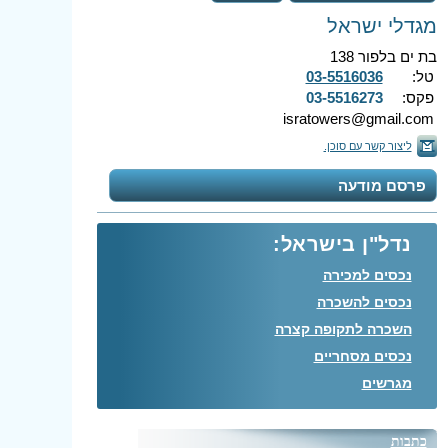
מגדלי ישראל
בת ים בלפור 138
טל:
03-5516036
פקס:
03-5516273
isratowers@gmail.com
ליצור קשר עם סוכן.
פרסם מודעה
נדל"ן בישראל:
נכסים למכירה
נכסים להשכרה
השכרה לתקופה קצרה
נכסים מסחריים
מגרשים
כתבות