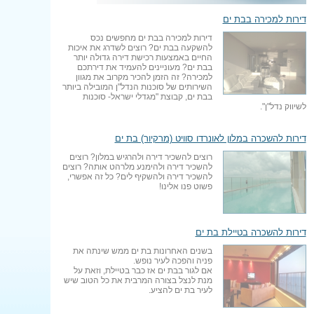
דירות למכירה בבת ים
דירות למכירה בבת ים מחפשים נכס
להשקעה בבת ים? רוצים לשדרג את איכות
החיים באמצעות רכישת דירה גדולה יותר
בבת ים? מעוניינים להעמיד את דירתכם
למכירה? זה הזמן להכיר מקרוב את מגוון
השירותים של סוכנות הנדל"ן המובילה ביותר
בבת ים, קבוצת "מגדלי ישראל- סוכנות
לשיווק נדל"ן".
דירות להשכרה במלון לאונרדו סוויט (מרקיור) בת ים
רוצים להשכיר דירה ולהרגיש במלון? רוצים
להשכיר דירה ולהימנע מלרהט אותה? רוצים
להשכיר דירה ולהשקיף לים? כל זה אפשרי,
פשוט פנו אלינו!
דירות להשכרה בטיילת בת ים
בשנים האחרונות בת ים ממש שינתה את
פניה והפכה לעיר נופש.
אם לגור בבת ים אז כבר בטיילת, וזאת על
מנת לנצל בצורה המרבית את כל הטוב שיש
לעיר בת ים להציע.