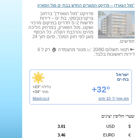
"מול הגארדן – פרויקט המגורים החדש בבת ים מול הפארק
פרויקט "מול הגארדן" ברחוב
צרקניכובסקי, בת ים – דירות
חדשות 2–5 חדרים במיקום מרכזי
ושקט, מול הפארק, במרחק הליכה
מהים והרכבת הקלה. כל הכסף
מוגן לפי חוק המכר, סיום תוך 24
חודשים.
🔑 תנאי תשלום 20/80 📈 פטור מהצמדה 🏠 רק ל 6
דירות ראשונות בלבד.
ישראל
בת-ים
+32°
בלילה
+23°
מחר
+34°
מזג אוויר ל- 10 ימים
Mavir.co.il
שערי חליפין יציגים
3.01
USD
$
3.46
EURO
€