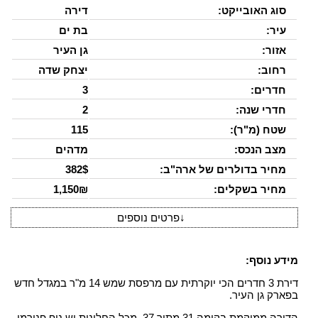
סוג האובייקט:
דירה
עיר:
בת ים
אזור:
גן העיר
רחוב:
יצחק שדה
חדרים:
3
חדרי שנה:
2
שטח (מ"ר):
115
מצב הנכס:
מדהים
מחיר בדולרים של ארה"ב:
382$
מחיר בשקלים:
1,150₪
↓
פרטים נוספים
מידע נוסף:
דירת 3 חדרים הכי יוקרתית עם מרפסת שמש 14 מ"ר במגדל חדש
בפארק גן העיר.
הדירה ממוקמת בקומה 31 מתוך 37, מכל החלונות יש נוף פנורמי