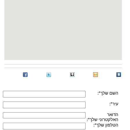
השם שלך*:
עיר*:
הדואר
האלקטרוני שלך*:
הטלפון שלך*: