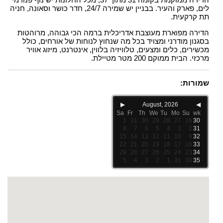
לים, פארק והעיר. בבניין יש שמירה 24/7, חדר כושר וסאונה, חניה
תת קרקעית.
הדירה מפוארת מעוצבת אדריכלית ברמה הכי גבוהה, מרוהטות
בסגנון מודרני ומצויד בכל מה שנחוץ לנוחות של אורחים, כולל
מכשירים, כלים ומצעים, טלוויזיה בלווין, אינטרנט, מיזוג אוויר
מרכזי. הבית ממוקם 200 מטר מטיילת.
שמורות:
▶
August, 2026
◀
Sa
Fr
Th
We
Tu
Mo
Su
wk
1
31
30
29
28
27
26
30
8
7
6
5
4
3
2
31
15
14
13
12
11
10
9
32
22
21
20
19
18
17
16
33
29
28
27
26
25
24
23
34
5
4
3
2
1
31
30
35