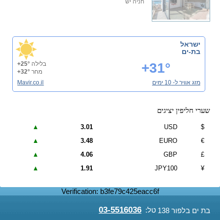
חניה יש
ישראל
בת-ים
+31°
בלילה
+25°
מחר
+32°
מזג אוויר ל- 10 ימים
Mavir.co.il
שערי חליפין יציגים
▲
3.01
USD
$
▲
3.48
EURO
€
▲
4.06
GBP
£
▲
1.91
JPY100
¥
Verification: b3fe79c425eacc6f
03-5516036
טל:
בת ים בלפור 138