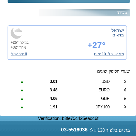
מכירה
ישראל
בת-ים
+27°
בלילה
+25°
מחר
+32°
מזג אוויר ל- 10 ימים
Mavir.co.il
שערי חליפין יציגים
▲
3.01
USD
$
▲
3.48
EURO
€
▲
4.06
GBP
£
▲
1.91
JPY100
¥
Verification: b3fe79c425eacc6f
03-5516036
טל:
בת ים בלפור 138