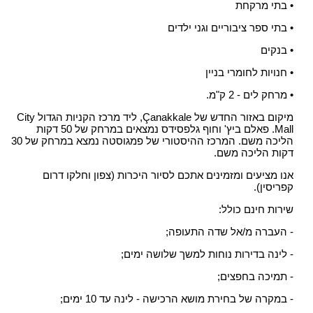
• בתי מרקחת
• בתי ספר ציבוריים וגני ילדים
• בנקים
• חנויות לחומרי בניין
• מרחק לים - 2 ק"מ.
מיקום באזור החדש של Çanakkale, ליד מרכז הקניות הגדול City
Mall. פאלם ביץ' וחוף גלפסידס נמצאים במרחק של 50 דקות
הליכה משם. המרכז ההיסטורי של פמגוסטה נמצא במרחק של 30
דקות הליכה משם.
אנו מציעים ומזמינים אתכם לסיור היכרות (צפון וחלקו דרום
קפריסין).
שירות חינם כולל:
- העברה מ/אל שדה התעופה;
- לינה בדירות נוחות למשך שלושה ימים;
- תמיכה בחפצים;
- במקרה של בחירת מושא הרכישה - לינה עד 10 ימים;