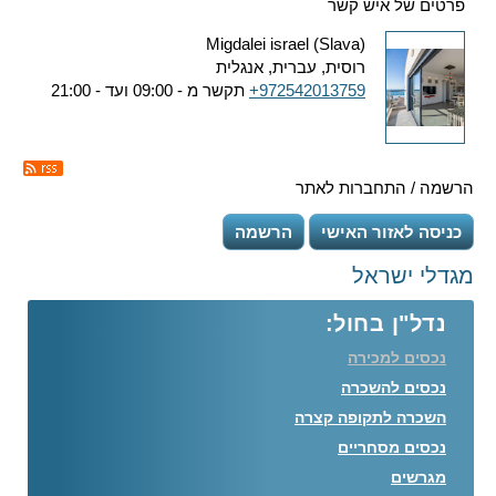
פרטים של איש קשר
Migdalei israel (Slava)
רוסית, עברית, אנגלית
+972542013759
תקשר מ - 09:00 ועד - 21:00
הרשמה / התחברות לאתר
כניסה לאזור האישי
הרשמה
מגדלי ישראל
נדל"ן בחול:
נכסים למכירה
נכסים להשכרה
השכרה לתקופה קצרה
נכסים מסחריים
מגרשים