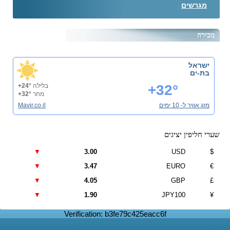
מגרשים
מכירה
ישראל
בת-ים
+32°
בלילה
+24°
מחר
+32°
מזג אוויר ל- 10 ימים
Mavir.co.il
שערי חליפין יציגים
▼
3.00
USD
$
▼
3.47
EURO
€
▼
4.05
GBP
£
▼
1.90
JPY100
¥
Verification: b3fe79c425eacc6f