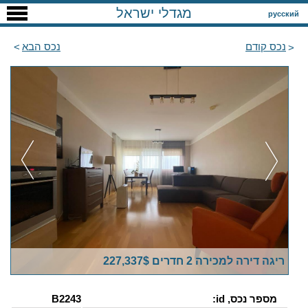
מגדלי ישראל
русский
נכס קודם
נכס הבא
ריגה דירה למכירה 2 חדרים 227,337$
מספר נכס, id:
B2243