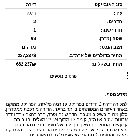
סוג האובייקט:
דירה
עיר:
ריגה
חדרים:
2
חדרי שנה:
1
שטח (מ"ר):
68
מצב הנכס:
מדהים
מחיר בדולרים של ארה"ב:
227,337$
מחיר בשקלים:
682,237₪
↓
פרטים נוספים
מידע נוסף:
למכירה דירת 2 חדרים בפרויקט פנורמה פלאזה. הפרויקט ממוקם
באחד האזורים המפותחים ביותר בריגה. הדירה מורכבת ממסדרון,
סלון מרווח בשילוב מטבח, חדר שינה נפרד, חדר רחצה אחד וחדר
ארונות. שטח 68 מ"ר, קומה 13 מתוך 24, יש מעלית וחניה תת
קרקעית. מהחלונות נשקף נוף יפה של העיר. הדירה מרוהטת
ומאובזרת בכל מכשירי החשמל הביתיים הדרושים. שטח הפרויקט
מעוצב ומטופח, 2 מתקני שעשועים לילדים מאובזרים,