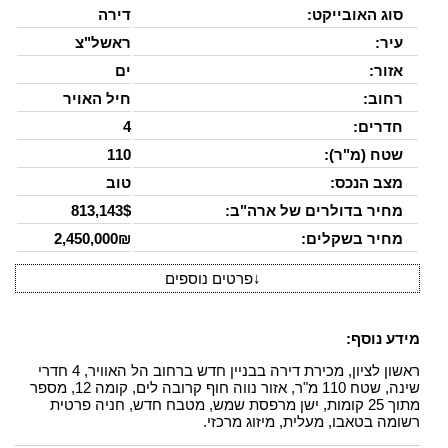
סוג האובייקט:
דירה
עיר:
ראשל"צ
אזור:
ים
רחוב:
חיל האויר
חדרים:
4
שטח (מ"ר):
110
מצב הנכס:
טוב
מחיר בדולרים של ארה"ב:
813,143$
מחיר בשקלים:
2,450,000₪
↓
פרטים נוספים
מידע נוסף:
ראשון לציון, מכירת דירה בבניין חדש ברחוב הל האוויר, 4 חדרי
שינה, שטח 110 מ"ר, אזור נווה חוף קרובה לים, קומה 12, מספר
מתוך 25 קומות, ישן מרפסת שמש, מטבח חדש, חניה פרטית
רשומה בטאבו, מעלית, מיזוג מרכזי.