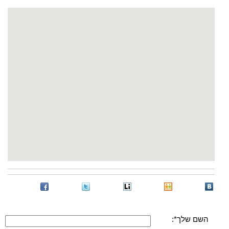
השם שלך*: