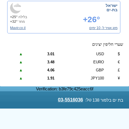
ישראל
בת-ים
+26°
בלילה
+25°
מחר
+32°
מזג אוויר ל- 10 ימים
Mavir.co.il
שערי חליפין יציגים
▲
3.01
USD
$
▲
3.48
EURO
€
▲
4.06
GBP
£
▲
1.91
JPY100
¥
Verification: b3fe79c425eacc6f
03-5516036
טל:
בת ים בלפור 138