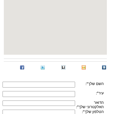
השם שלך*:
עיר*:
הדואר
האלקטרוני שלך*:
הטלפון שלך*: