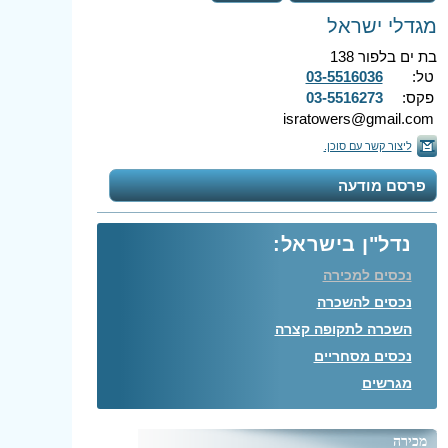
מגדלי ישראל
בת ים בלפור 138
טל:
03-5516036
פקס:
03-5516273
isratowers@gmail.com
ליצור קשר עם סוכן.
פרסם מודעה
נדל"ן בישראל:
נכסים למכירה
נכסים להשכרה
השכרה לתקופה קצרה
נכסים מסחריים
מגרשים
מכירה