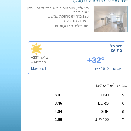
דירה למכירה 5 חדרים 3,650,000₪
ראשל"צ, אזור נווה חוף, 4 חדרי שינה + סלון
שטח דירה
120 מ"ר, יש מרפסת שמש 1
חניה תת קרקעית
מחיר למ"ר
30,417 ₪
ישראל
בת-ים
+32°
בלילה
+23°
מחר
+34°
מזג אוויר ל- 10 ימים
Mavir.co.il
שערי חליפין יציגים
3.01
USD
$
3.46
EURO
€
4.04
GBP
£
1.90
JPY100
¥