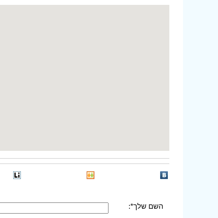
השם שלך*: