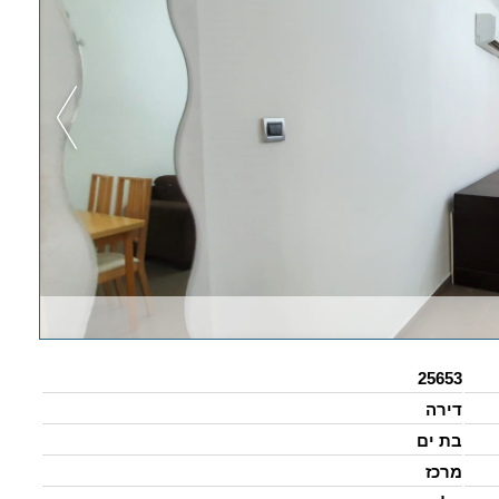
25653
דירה
בת ים
מרכז