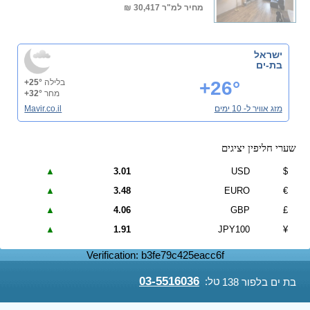
מחיר למ"ר
30,417 ₪
ישראל
בת-ים
+26°
בלילה
+25°
מחר
+32°
מזג אוויר ל- 10 ימים
Mavir.co.il
שערי חליפין יציגים
▲
3.01
USD
$
▲
3.48
EURO
€
▲
4.06
GBP
£
▲
1.91
JPY100
¥
Verification: b3fe79c425eacc6f
03-5516036
טל:
בת ים בלפור 138