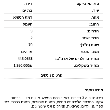
סוג האובייקט:
דירה
עיר:
בת ים
אזור:
רמת הנשיא
רחוב:
העמק
חדרים:
3
חדרי שנה:
2
שטח (מ"ר):
70
מצב הנכס:
מדהים
מחיר בדולרים של ארה"ב:
448,058$
מחיר בשקלים:
1,350,000₪
↓
פרטים נוספים
מידע נוסף:
דירה יפיפיה 3 חדרים באזור רמת הנשיא. מיקום מצויין ברחוב
שקט. במרחק הליכה יש חנויות, תחנות אוטובוס, תחנת רכבת, בתי
ספר וגני ילדים, מרפאות, פארקים וגני שעשועים.