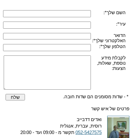
השם שלך*:
עיר*:
הדואר
האלקטרוני שלך*:
הטלפון שלך*:
לקבלת מידע
נוספת, שאלות,
הצעות:
* - שדות מסומנים הם שדות חובה.
שלח
פרטים של איש קשר
ואדים דדבייב
רוסית, עברית, אנגלית
052-5427575
תקשר מ - 09:00 ועד - 20:00