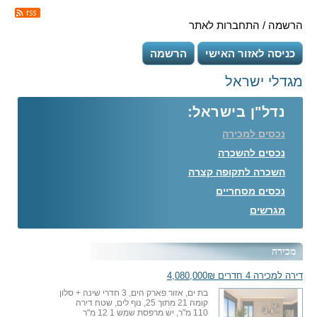
הרשמה / התחברות לאתר
כניסה לאזור האישי
הרשמה
מגדלי ישראל
נדל"ן בישראל:
נכסים למכירה
נכסים להשכרה
השכרה לתקופה קצרה
נכסים מסחריים
מגרשים
מכירה
דירה למכירה 4 חדרים 4,080,000₪
בת ים, אזור פארק הים, 3 חדרי שינה + סלון
קומה 21 מתוך 25, נוף לים, שטח דירה
110 מ"ר, יש מרפסת שמש 1 12 מ"ר