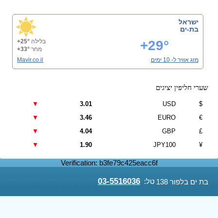
ישראל
בת-ים
+29°
בלילה
+25°
מחר
+33°
מזג אוויר ל- 10 ימים
Mavir.co.il
שערי חליפין יציגים
▼
3.01
USD
$
▼
3.46
EURO
€
▼
4.04
GBP
£
▼
1.90
JPY100
¥
Verification: b3fe79c425eacc6f
03-5516036
טל:
בת ים בלפור 138