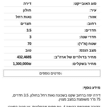
סוג האובייקט:
דירה
עיר:
חולון
אזור:
נאות רחל
רחוב:
חצרים
חדרים:
3.5
חדרי שנה:
3
שטח (מ"ר):
70
מצב הנכס:
טוב
מחיר בדולרים של ארה"ב:
432,468$
מחיר בשקלים:
1,300,000₪
↓
פרטים נוספים
מידע נוסף:
דירה יפה ברחוב שקט בשכונה נאות רחל בחולון. 3.5 חדרים,
75 מ"ר משופצת במצב מצוין.
הדירה ממוקמת בקומה 4, נוף פתוח מהחלונות. יש חניה בתאבו.