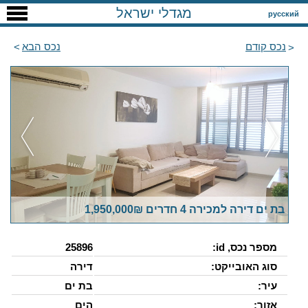
מגדלי ישראל
русский
נכס קודם
נכס הבא
בת ים דירה למכירה 4 חדרים 1,950,000₪
מספר נכס, id:
25896
סוג האובייקט:
דירה
עיר:
בת ים
אזור:
הים