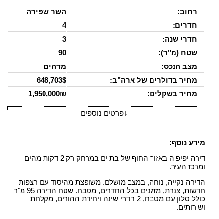
רחוב:
השר שפירה
חדרים:
4
חדרי שנה:
3
שטח (מ"ר):
90
מצב הנכס:
מדהים
מחיר בדולרים של ארה"ב:
648,703$
מחיר בשקלים:
1,950,000₪
↓
פרטים נוספים
מידע נוסף:
דירה יפיפיה באזור החוף של בת ים במרחק רק 2 דקות מהים
ומרכז העיר.
הדירה נקייה, נוחה, במצב מושלם. משופצת מהיסוד עם רצפות
חדשות, צנרת, מזגנים בכל החדרים, מטבח. שטח הדירה 95 מ"ר
כולל סלון עם מטבח, 2 חדרי שינה ויחידת ההורים, מקלחת
ושירותים.