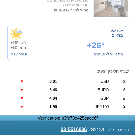
120 מ"ר, יש מרפסת שמש 1
חניה תת קרקעית
מחיר למ"ר
30,417 ₪
ישראל
בת-ים
+26°
בלילה
+25°
מחר
+33°
מזג אוויר ל- 10 ימים
Mavir.co.il
שערי חליפין יציגים
▼
3.01
USD
$
▼
3.46
EURO
€
▼
4.04
GBP
£
▼
1.90
JPY100
¥
Verification: b3fe79c425eacc6f
03-5516036
טל:
בת ים בלפור 138