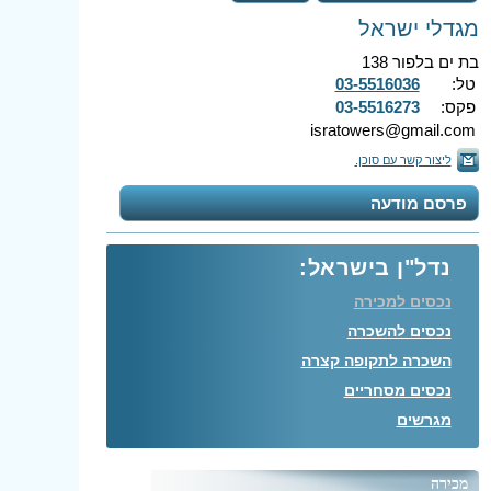
מגדלי ישראל
בת ים בלפור 138
טל:
03-5516036
פקס:
03-5516273
isratowers@gmail.com
ליצור קשר עם סוכן.
פרסם מודעה
נדל"ן בישראל:
נכסים למכירה
נכסים להשכרה
השכרה לתקופה קצרה
נכסים מסחריים
מגרשים
מכירה