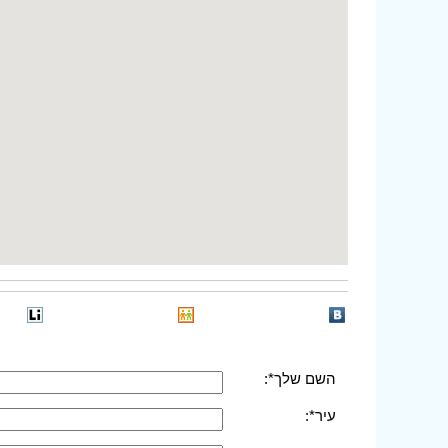
השם שלך*:
עיר*: