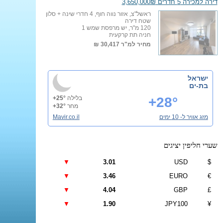
דירה למכירה 5 חדרים 3,650,000₪
ראשל"צ, אזור נווה חוף, 4 חדרי שינה + סלון
שטח דירה
120 מ"ר, יש מרפסת שמש 1
חניה תת קרקעית
מחיר למ"ר
30,417 ₪
ישראל
בת-ים
+28°
בלילה
+25°
מחר
+32°
מזג אוויר ל- 10 ימים
Mavir.co.il
שערי חליפין יציגים
▼
3.01
USD
$
▼
3.46
EURO
€
▼
4.04
GBP
£
▼
1.90
JPY100
¥