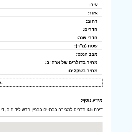
עיר:
אזור:
רחוב:
חדרים:
חדרי שנה:
שטח (מ"ר):
מצב הנכס:
מחיר בדולרים של ארה"ב:
מחיר בשקלים:
↓
פ
מידע נוסף:
דירת 3.5 חדרים למכירה בבת-ים בבניין חדש ליד הים, דירה מעוצבת על ידי אדריכל, מטבח של חברת דקור. לרצינים בלבד.