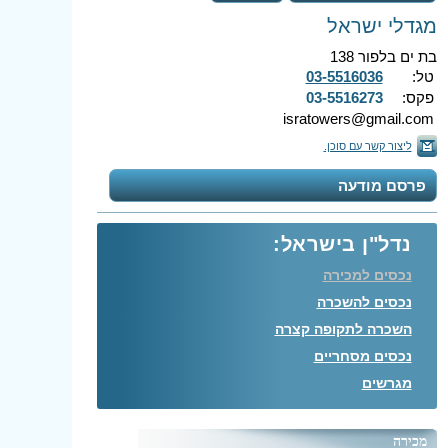
מגדלי ישראל
בת ים בלפור 138
טל:
03-5516036
פקס:
03-5516273
isratowers@gmail.com
ליצור קשר עם סוכן.
פרסם מודעה
נדל"ן בישראל:
נכסים למכירה
נכסים להשכרה
השכרה לתקופה קצרה
נכסים מסחריים
מגרשים
מכירה