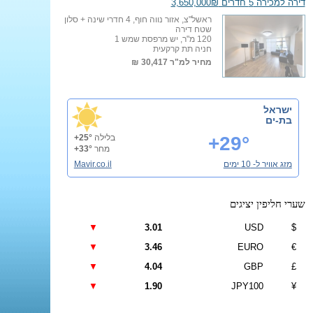
דירה למכירה 5 חדרים 3,650,000₪
ראשל"צ, אזור נווה חוף, 4 חדרי שינה + סלון
שטח דירה
120 מ"ר, יש מרפסת שמש 1
חניה תת קרקעית
מחיר למ"ר
30,417 ₪
ישראל
בת-ים
+29°
בלילה
+25°
מחר
+33°
מזג אוויר ל- 10 ימים
Mavir.co.il
שערי חליפין יציגים
▼
3.01
USD
$
▼
3.46
EURO
€
▼
4.04
GBP
£
▼
1.90
JPY100
¥