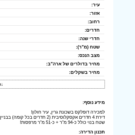
עיר:
אזור:
רחוב:
חדרים:
חדרי שנה:
שטח (מ"ר):
מצב הנכס:
מחיר בדולרים של ארה"ב:
מחיר בשקלים:
↓
פ
מידע נוסף:
למכירה דופלקס בשכונת גרין, עיר חולון!
דירת 4 חדרים אקסקלוסיבית (2 חדרים בכל קומה) בבניין בוטיק שנבנה לפני כשנתיים בלבד.
שטח בנוי כולל כ-94 מ"ר + כ-51 מ"ר מרפסות!
תכנון הדירה: