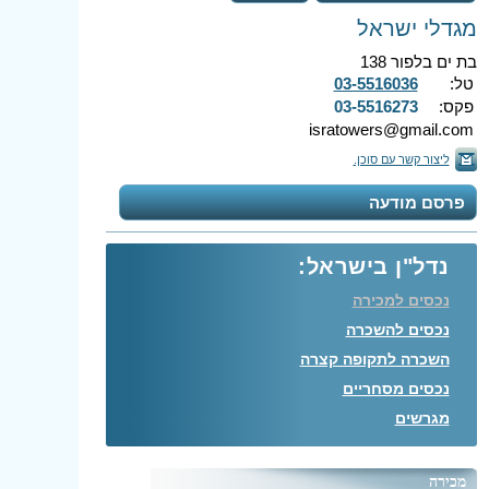
מגדלי ישראל
בת ים בלפור 138
טל:
03-5516036
פקס:
03-5516273
isratowers@gmail.com
ליצור קשר עם סוכן.
פרסם מודעה
נדל"ן בישראל:
נכסים למכירה
נכסים להשכרה
השכרה לתקופה קצרה
נכסים מסחריים
מגרשים
מכירה