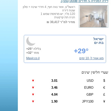
דירה למכירה 5 חדרים 3,650,000₪
ראשל"צ, אזור נווה חוף, 4 חדרי שינה + סלון
שטח דירה
120 מ"ר, יש מרפסת שמש 1
חניה תת קרקעית
מחיר למ"ר
30,417 ₪
ישראל
בת-ים
+29°
בלילה
+25°
מחר
+32°
מזג אוויר ל- 10 ימים
Mavir.co.il
שערי חליפין יציגים
▼
3.01
USD
$
▼
3.46
EURO
€
▼
4.04
GBP
£
▼
1.90
JPY100
¥