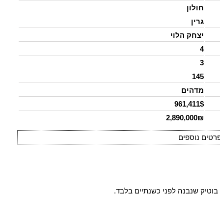
חולון
גרין
יצחק הלוי
4
3
145
מדהים
961,411$
2,890,000₪
רטים נוספים