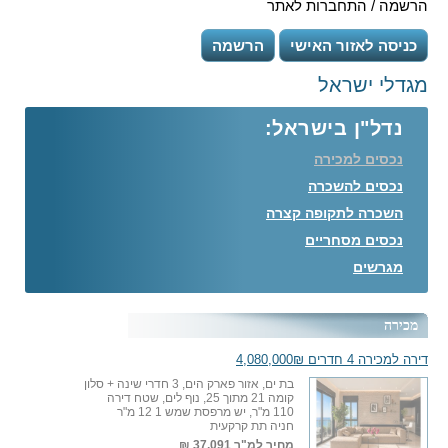
הרשמה / התחברות לאתר
כניסה לאזור האישי
הרשמה
מגדלי ישראל
נדל"ן בישראל:
נכסים למכירה
נכסים להשכרה
השכרה לתקופה קצרה
נכסים מסחריים
מגרשים
מכירה
דירה למכירה 4 חדרים 4,080,000₪
בת ים, אזור פארק הים, 3 חדרי שינה + סלון
קומה 21 מתוך 25, נוף לים, שטח דירה
110 מ"ר, יש מרפסת שמש 1 12 מ"ר
חניה תת קרקעית
מחיר למ"ר
37,091 ₪