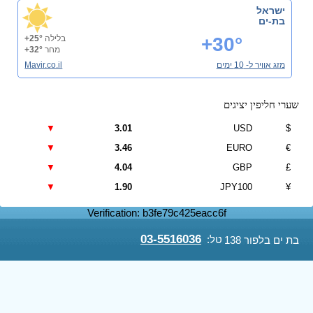
ישראל
בת-ים
+30°
בלילה
+25°
מחר
+32°
מזג אוויר ל- 10 ימים
Mavir.co.il
שערי חליפין יציגים
▼
3.01
USD
$
▼
3.46
EURO
€
▼
4.04
GBP
£
▼
1.90
JPY100
¥
Verification: b3fe79c425eacc6f
03-5516036
טל:
בת ים בלפור 138