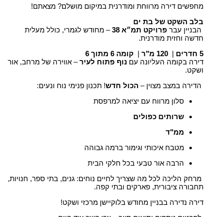
מחפשים דירה מרווחת ומודרנית במיקום מושלם? מצאתם!
בלב השקט של בת ים
הבניין עבר
פרויקט תמ״א 38
– מחודש לגמרי, כולל מעלית
חדשה וחזית מודרנית.
5 חדרים
|
120 מ"ר
|
קומה 6 מתוך 6
דירה בקומה העליונה עם
נוף פתוח לעיר
– אווירה של מרחב, אור
ושקט.
הדירה במצב מצוין –
הכול חדש
! תכנון פנימי נוח ונעים:
סלון מרווח עם יציאה למרפסת
שרותים כפולים
ממ"ד
מטבח איכותי וגימור ברמה גבוהה
הרבה אור טבעי בכל חלקי הבית
מרחק הליכה לכל מה שצריך לחיים נוחים: גנים, בתי ספר, חנויות,
תחבורה ציבורית, פארקים ובתי קפה.
דירה נדירה בבניין מחודש בלוקיישן מרכזי ושקט!