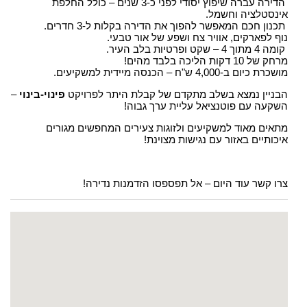
הדירה עברה שיפוץ יסודי לפני כ-3 שנים – כולל החלפת
אינסטלציה וחשמל.
תכנון חכם המאפשר להפוך את הדירה בקלות ל-3 חדרים.
נוף לפארקים, אוויר צח ושפע של אור טבעי.
קומה 4 מתוך 4 – שקט ופרטיות בלב העיר.
מרחק של 10 דקות הליכה בלבד מהים!
מושכרת כיום ב-4,000 ש"ח – הכנסה מיידית למשקיעים.
הבניין נמצא בשלב מתקדם של קבלת היתר לפרויקט
פינוי-בינוי
–
השקעה עם פוטנציאל עליית ערך גבוה!
מתאים מאוד למשקיעים ולזוגות צעירים המחפשים מגורים
איכותיים באזור עם נגישות מצוינת!
צרו קשר עוד היום – אל תפספסו הזדמנות נדירה!