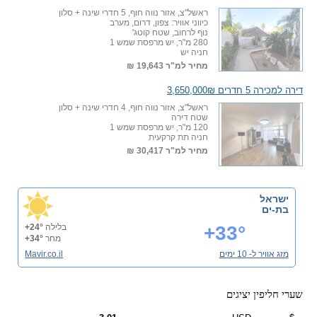
ראשל"צ, אזור נווה חוף, 5 חדרי שינה + סלון
כיווני אוויר: צפון, דרום, מערב
נוף לרחוב, שטח קוטג'
280 מ"ר, יש מרפסת שמש 1
חניה יש
מחיר למ"ר
19,643 ₪
דירה למכירה 5 חדרים 3,650,000₪
ראשל"צ, אזור נווה חוף, 4 חדרי שינה + סלון
שטח דירה
120 מ"ר, יש מרפסת שמש 1
חניה תת קרקעית
מחיר למ"ר
30,417 ₪
ישראל
בת-ים
+33°
בלילה
+24°
מחר
+34°
מזג אוויר ל- 10 ימים
Mavir.co.il
שערי חליפין יציגים