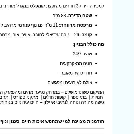
למכירה דירת 3 חדרים משופצת קומפלט במגדל מודרני ברחוב יצחק שדה – באחד האזורים המבוקשים ביותר בתל אביב!
שטח הדירה
: 88 מ"ר
מרפסת מרווחת
: 11 מ"ר עם נוף פנורמי מרהיב לים ולעיר
קומה
: 26 – גובה אידיאלי לחובבי אוויר, אור ומרחב
מה כולל הבניין:
שוער 24/7
חניה תת-קרקעית
חדר כושר מאובזר
אולם לאירועים ומפגשים
המיקום פשוט מושלם – במרחק נגיעה מהים ומהפארק הע
חנויות | בתי ספר | קופות חולים | מתקני ספורט | תחבו
גישה מהירה ונוחה לנתיבי
איילון
– חיים עירוניים בנוחות
הזדמנות מצוינת למי שמחפש איכות חיים, סגנון ונוף 