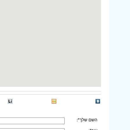
השם שלך*: