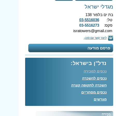
מגדלי ישראל
בת ים בלפור 138
טל:
03-5516036
פקס:
03-5516273
isratowers@gmail.com
ליצור קשר עם סוכן.
פרסם מודעה
נדל"ן בישראל:
נכסים למכירה
נכסים להשכרה
השכרה לתקופה קצרה
נכסים מסחריים
מגרשים
מכירה