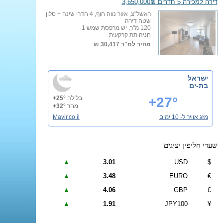
דירה למכירה 5 חדרים 3,650,000₪
ראשל"צ, אזור נווה חוף, 4 חדרי שינה + סלון
שטח דירה
120 מ"ר, יש מרפסת שמש 1
חניה תת קרקעית
מחיר למ"ר
30,417 ₪
ישראל
בת-ים
+27°
בלילה
+25°
מחר
+32°
מזג אוויר ל- 10 ימים
Mavir.co.il
שערי חליפין יציגים
▲
3.01
USD
$
▲
3.48
EURO
€
▲
4.06
GBP
£
▲
1.91
JPY100
¥