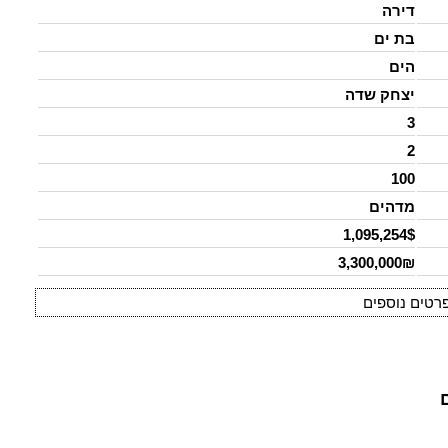
דירה
בת ים
הים
יצחק שדה
3
2
100
מדהים
1,095,254$
3,300,000₪
רטים נוספים