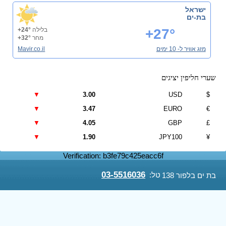
ישראל
בת-ים
+27°
בלילה
+24°
מחר
+32°
מזג אוויר ל- 10 ימים
Mavir.co.il
שערי חליפין יציגים
▼
3.00
USD
$
▼
3.47
EURO
€
▼
4.05
GBP
£
▼
1.90
JPY100
¥
Verification: b3fe79c425eacc6f
03-5516036
טל:
בת ים בלפור 138