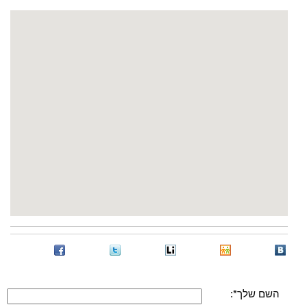
השם שלך*: