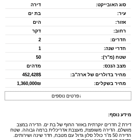
סוג האובייקט:
דירה
עיר:
בת ים
אזור:
הים
רחוב:
דקר
חדרים:
2
חדרי שנה:
1
שטח (מ"ר):
50
מצב הנכס:
מדהים
מחיר בדולרים של ארה"ב:
452,428$
מחיר בשקלים:
1,360,000₪
↓
פרטים נוספים
מידע נוסף:
דירת 2 חדרים יוקרתית באזור החוף של בת ים. הדירה במצב
מושלם. הדירה משופצת, מעצבת אדריכלית ברמה גבוהה. שטח
הדירה 50 מ"ר כולל סלון גדול עם מטבח, חדר שינה ושירותים.