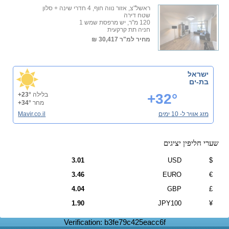
ראשל"צ, אזור נווה חוף, 4 חדרי שינה + סלון
שטח דירה
120 מ"ר, יש מרפסת שמש 1
חניה תת קרקעית
מחיר למ"ר
30,417 ₪
ישראל
בת-ים
+32°
בלילה
+23°
מחר
+34°
מזג אוויר ל- 10 ימים
Mavir.co.il
שערי חליפין יציגים
3.01
USD
$
3.46
EURO
€
4.04
GBP
£
1.90
JPY100
¥
Verification: b3fe79c425eacc6f