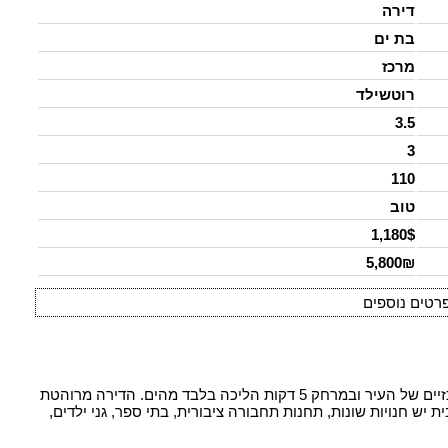
דירה
בת ים
מרכז
רוטשילד
3.5
3
110
טוב
1,180$
5,800₪
רטים נוספים
דירת 3.5 חדרים משופצת ואיכותית באחד הרחובות המרכזיים של העיר ובמרחק 5 דקות הליכה בלבד מהים. הדירה מרוהטת
רחק הליכה מהבית יש חנויות שונות, תחנות תחבורה ציבורית, בתי ספר, גני ילדים,