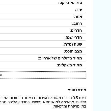
סוג האובייקט:
עיר:
אזור:
רחוב:
חדרים:
חדרי שנה:
שטח (מ"ר):
מצב הנכס:
מחיר בדולרים של ארה"ב:
מחיר בשקלים:
↓
פ
מידע נוסף:
חלקית. מתאימה למשפחת 4 נפשות. במ
בתי מרקחת ומרפאות.