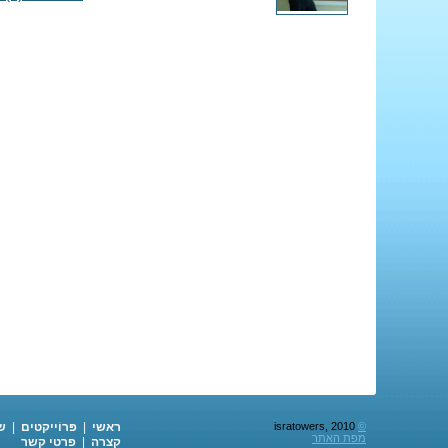
©
isratowers, 2010
ראשי
|
פּרוֹייקטים
|
ש
מפת האתר
קצרה
|
פרטי קשר