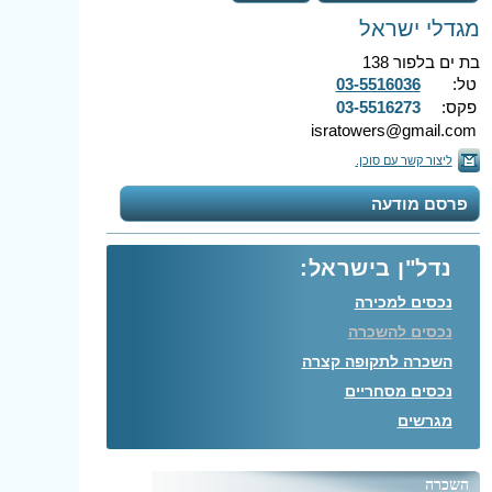
מגדלי ישראל
בת ים בלפור 138
טל:
03-5516036
פקס:
03-5516273
isratowers@gmail.com
ליצור קשר עם סוכן.
פרסם מודעה
נדל"ן בישראל:
נכסים למכירה
נכסים להשכרה
השכרה לתקופה קצרה
נכסים מסחריים
מגרשים
השכרה