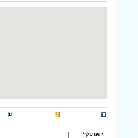
השם שלך*: