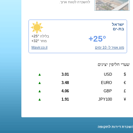
להשכרה לטווח ארוך.
ישראל
בת-ים
+25°
בלילה
+25°
מחר
+32°
מזג אוויר ל- 10 ימים
Mavir.co.il
שערי חליפין יציגים
▲
3.01
USD
$
▲
3.48
EURO
€
▲
4.06
GBP
£
▲
1.91
JPY100
¥
שכרת דירות לתקופה