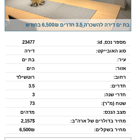
בת ים דירה להשכרה 3.5 חדרים 6,500₪ בחודש
מספר נכס, id:
23477
סוג האובייקט:
דירה
עיר:
בת ים
אזור:
הים
רחוב:
רוטשילד
חדרים:
3.5
חדרי שנה:
3
שטח (מ"ר):
73
מצב הנכס:
מדהים
מחיר בדולרים של ארה"ב:
2,157$
מחיר בשקלים:
6,500₪