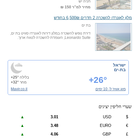
חניה יש
מחיר למ"ר
150 ₪
מלון לאונרדו להשכרה 2 חדרים 6,500₪ בחודש
בת ים
דירת נופש להשכרה במלון דירות לאונרדו סוויט בת ים,
Leonardo Suite, העומדת להשכרה לטווח ארוך.
ישראל
בת-ים
+26°
בלילה
+25°
מחר
+32°
מזג אוויר ל- 10 ימים
Mavir.co.il
שערי חליפין יציגים
▲
3.01
USD
$
▲
3.48
EURO
€
▲
4.06
GBP
£