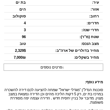
עיר:
בת ים
אזור:
הים
רחוב:
סוקולוב
חדרים:
4
חדרי שנה:
3
שטח (מ"ר):
96
מצב הנכס:
טוב
מחיר בדולרים של ארה"ב:
2,329$
מחיר בשקלים:
7,000₪
↓
פרטים נוספים
מידע נוסף:
סוכנות הנדל"ן "מגדלי ישראל" שמחה להציעה לכם דירה להשכרה
במרכז בת ים, רק 5 דקות הליכה מהים וכן הדירה נמצאת במצב
מצוין. מדובר על בניין יחסית חדש . הדירה עצמה יפה מסודרת
משופצת.