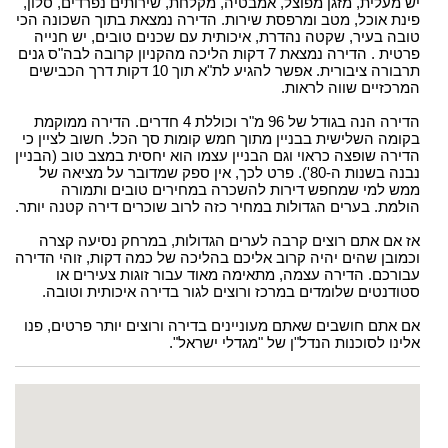
יש מעלית, מזגן מפוצל, אמבטיה, מקלחת, שירותים נפרדים, סלון,
פינת אוכל, מטב ומרפסת שירות. הדירה נמצאת בתוך השכונה הכי
טובה בעיר, שקטה נהדרת, איכותית עם שכנים טובים, יש חנייה
פרטית . הדירה נמצאת 7 דקות הליכה מהקניון קרובה לבה"ס גנים
תרבורה ציבורית. אפשר להגיע לת"א תוך 10 דקות דרך הכבישים
המרכזיים שווה לראות.
הדירה הנה בגודל של 96 מ"ר וכוללת 4 חדרים. הדירה ממוקמת
בקומה השלישית בבניין מתוך חמש קומות סך הכל. חשוב לציין כי
הדירה שופצה כראוי וגם הבניין עצמו הוא יחסית במצב טוב (הבניין
נבנה בשנות ה-80'). פרט לכך, אין ספק שמדובר על מציאה של
ממש למי שמחפש דירות להשכרה במחירים טובים ותמורה
הולמת. בערים הגדולות במחיר כזה לרוב שוכרים דירה קטנה יותר.
אז אם אתם רוצים קרבה לערים הגדולות, במרחק נסיעה קצרה
וכמובן שהים יהיה קרוב אליכם בהליכה של כמה דקות, זוהי הדירה
עבורכם. הדירה עצמה, מתאימה מאוד עבור זוגות צעירים או
סטודנטים שלומדים במרכז ורוצים לגור בדירה איכותית וטובה.
אם אתם חושבים שאתם מעוניינים בדירה ורוצים יותר פרטים, פנו
אלינו לסוכנות הנדל"ן של "מגדלי ישראל".