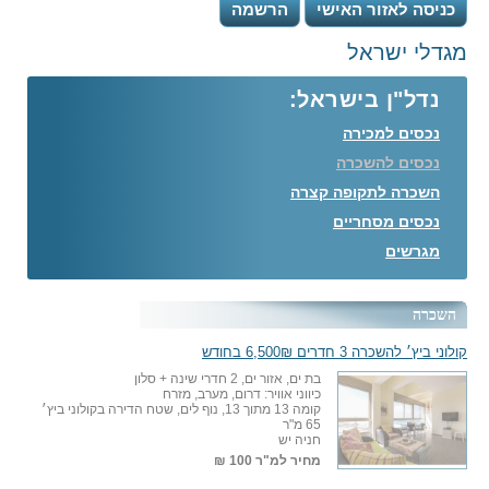
כניסה לאזור האישי
הרשמה
מגדלי ישראל
נדל"ן בישראל:
נכסים למכירה
נכסים להשכרה
השכרה לתקופה קצרה
נכסים מסחריים
מגרשים
השכרה
קולוני ביץ׳ להשכרה 3 חדרים 6,500₪ בחודש
בת ים, אזור ים, 2 חדרי שינה + סלון
כיווני אוויר: דרום, מערב, מזרח
קומה 13 מתוך 13, נוף לים, שטח הדירה בקולוני ביץ׳
65 מ"ר
חניה יש
מחיר למ"ר
100 ₪