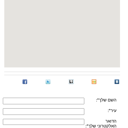
השם שלך*:
עיר*:
הדואר
האלקטרוני שלך*: