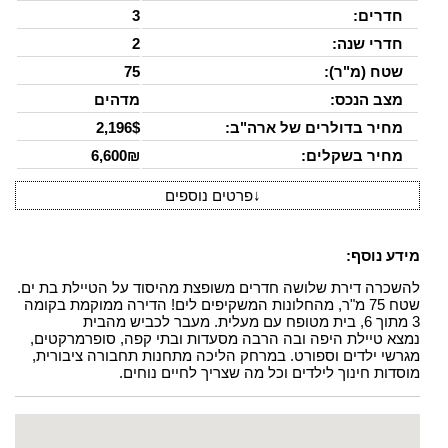
חדרים:
3
חדרי שנה:
2
שטח (מ"ר):
75
מצב הנכס:
מדהים
מחיר בדולרים של ארה"ב:
2,196$
מחיר בשקלים:
6,600₪
↓
פרטים נוספים
מידע נוסף:
להשכרה דירת שלושה חדרים משופצת מהיסוד על הטיילת בת ים.
שטח 75 מ"ר, מהחלונות המשקיפים לים! הדירה ממוקמת בקומה
3 מתוך 6, בית מטופח עם מעלית. מעבר לכביש מהבית
נמצא טיילת היפה ובה הרבה מסעדות ובתי קפה, סופרמרקטים,
מגרשי ילדים וספורט. במרחק הליכה מתחנות תחבורה ציבורית,
מוסדות חינוך לילדים וכל מה שצריך לחיים נוחים.