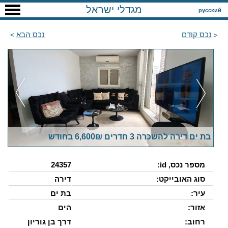
מגדלי ישראל
русский
נכס קודם
נכס הבא
בת ים דירה להשכרה 3 חדרים 6,600₪ בחודש
מספר נכס, id:
24357
סוג האובייקט:
דירה
עיר:
בת ים
אזור:
הים
רחוב:
דרך בן גוריון