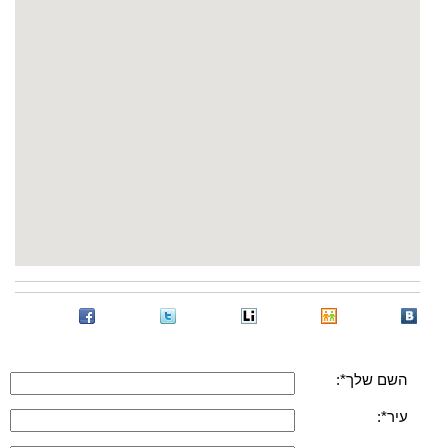
השם שלך*:
עיר*: