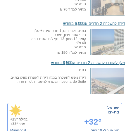
חניה יש
מחיר למ"ר
70 ₪
דירה להשכרה 2 חדרים 6,000₪ בחודש
בת ים, אזור הים, 1 חדרי שינה + סלון
כיווני אוויר: צפון, מערב
קומה 12 מתוך 13, נוף לים, שטח דירה
40 מ"ר
חניה יש
מחיר למ"ר
150 ₪
מלון לאונרדו להשכרה 2 חדרים 6,500₪ בחודש
בת ים
דירת נופש להשכרה במלון דירות לאונרדו סוויט בת ים,
Leonardo Suite, העומדת להשכרה לטווח ארוך.
ישראל
בת-ים
+32°
בלילה
+25°
מחר
+33°
מזג אוויר ל- 10 ימים
Mavir.co.il