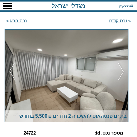
מגדלי ישראל
русский
נכס קודם
נכס הבא
בת ים פנטהאוס להשכרה 2 חדרים 5,500₪ בחודש
מספר נכס, id:
24722