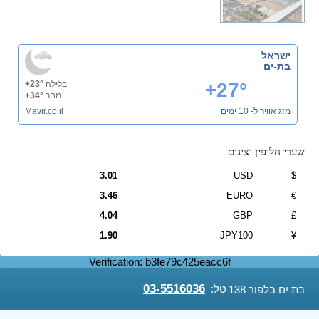
ישראל
בת-ים
+27°
בלילה
+23°
מחר
+34°
מזג אוויר ל- 10 ימים
Mavir.co.il
שערי חליפין יציגים
3.01
USD
$
3.46
EURO
€
4.04
GBP
£
1.90
JPY100
¥
Verification: b3fe79c425eacc6f
03-5516036
טל:
בת ים בלפור 138