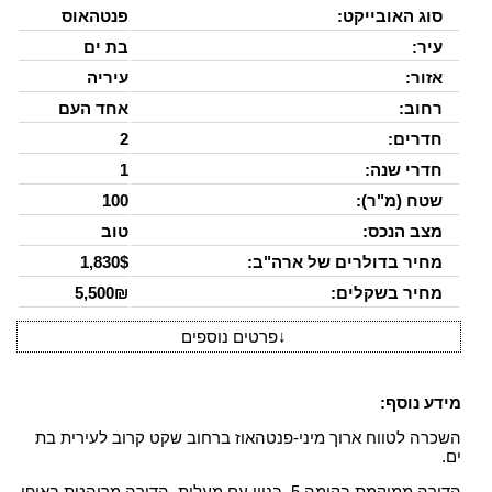
סוג האובייקט:
פנטהאוס
עיר:
בת ים
אזור:
עיריה
רחוב:
אחד העם
חדרים:
2
חדרי שנה:
1
שטח (מ"ר):
100
מצב הנכס:
טוב
מחיר בדולרים של ארה"ב:
1,830$
מחיר בשקלים:
5,500₪
↓
פרטים נוספים
מידע נוסף:
השכרה לטווח ארוך מיני-פנטהאוז ברחוב שקט קרוב לעירית בת
ים.
הדירה ממוקמת בקומה 5, בניין עם מעלית. הדירה מרוהטת באופן