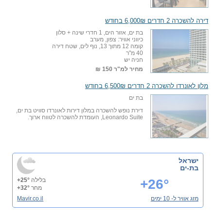
דירה להשכרה 2 חדרים 6,000₪ בחודש
בת ים, אזור הים, 1 חדרי שינה + סלון
כיווני אוויר: צפון, מערב
קומה 12 מתוך 13, נוף לים, שטח דירה
40 מ"ר
חניה יש
מחיר למ"ר
150 ₪
מלון לאונרדו להשכרה 2 חדרים 6,500₪ בחודש
בת ים
דירת נופש להשכרה במלון דירות לאונרדו סוויט בת ים,
Leonardo Suite, העומדת להשכרה לטווח ארוך.
ישראל
בת-ים
+26°
בלילה
+25°
מחר
+32°
מזג אוויר ל- 10 ימים
Mavir.co.il