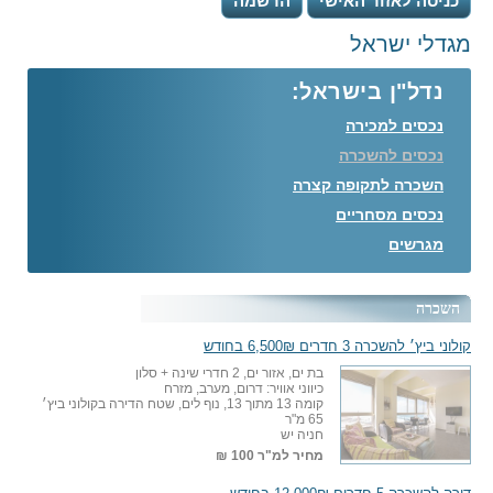
כניסה לאזור האישי
הרשמה
מגדלי ישראל
נדל"ן בישראל:
נכסים למכירה
נכסים להשכרה
השכרה לתקופה קצרה
נכסים מסחריים
מגרשים
השכרה
קולוני ביץ׳ להשכרה 3 חדרים 6,500₪ בחודש
בת ים, אזור ים, 2 חדרי שינה + סלון
כיווני אוויר: דרום, מערב, מזרח
קומה 13 מתוך 13, נוף לים, שטח הדירה בקולוני ביץ׳
65 מ"ר
חניה יש
מחיר למ"ר
100 ₪