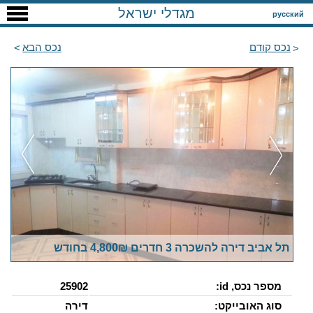
מגדלי ישראל
русский
נכס קודם
נכס הבא
תל אביב דירה להשכרה 3 חדרים 4,800₪ בחודש
מספר נכס, id:
25902
סוג האובייקט:
דירה