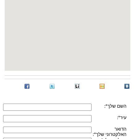
השם שלך*:
עיר*:
הדואר
האלקטרוני שלך*: