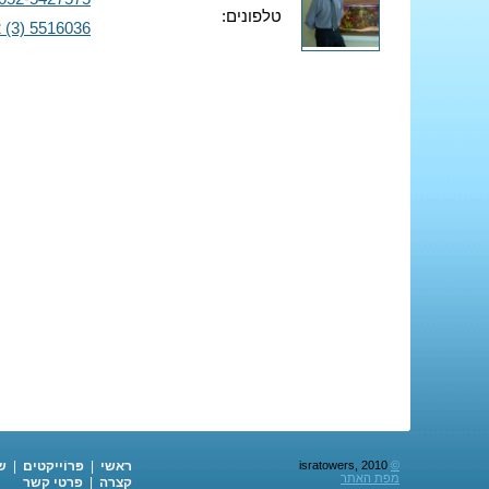
טלפונים:
 (3) 5516036
©
isratowers, 2010
ראשי
|
פּרוֹייקטים
|
ש
מפת האתר
קצרה
|
פרטי קשר