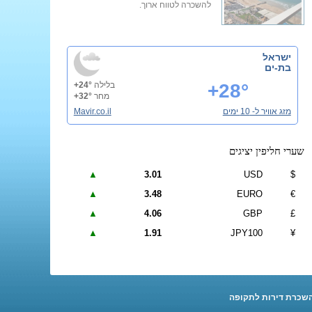
להשכרה לטווח ארוך.
ישראל
בת-ים
+28°
בלילה
+24°
מחר
+32°
מזג אוויר ל- 10 ימים
Mavir.co.il
שערי חליפין יציגים
▲
3.01
USD
$
▲
3.48
EURO
€
▲
4.06
GBP
£
▲
1.91
JPY100
¥
שכרת דירות לתקופה