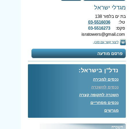
מגדלי ישראל
בת ים בלפור 138
טל:
03-5516036
פקס:
03-5516273
isratowers@gmail.com
ליצור קשר עם סוכן.
פרסם מודעה
נדל"ן בישראל:
נכסים למכירה
נכסים להשכרה
השכרה לתקופה קצרה
נכסים מסחריים
מגרשים
השכרה