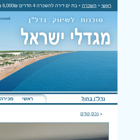
ראשי
השכרה
בת ים דירה להשכרה 4 חדרים 6,000₪ בחודש
усский
נדל"ן בחול
ראשי
מכירה
נכס קודם