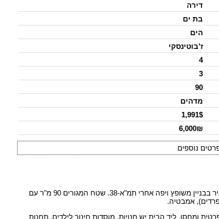
דירה
בת ים
הים
ז'בוטינסקי
4
3
90
מדהים
1,991$
6,000₪
רטים נוספים
דירת 4 חדרים חדשה במרחק 200 מטר מהים וממרכז העיר בבניין משופץ ויפה אחרי תמ"א-38. שטח המגורים 90 מ"ר עם
יין עם מעלית, חניה פרטית ומחסן. ליד הבית יש חנויות, מוסדות חינוך לילדים, תחנות