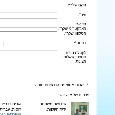
השם שלך*:
עיר*:
הדואר
האלקטרוני שלך*:
הטלפון שלך*:
כניסה*:
לקבלת מידע
נוספת, שאלות,
הצעות:
* - שדות מסומנים הם שדות חובה.
פרטים של איש קשר
שם ושם משפחה:
ואדים דדבייב
ידית השפות:
רוסית, עברית,
052-5427575