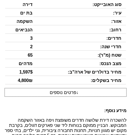
סוג האובייקט:
דירה
עיר:
בת ים
אזור:
השקמה
רחוב:
הנביאים
חדרים:
3
חדרי שנה:
2
שטח (מ"ר):
65
מצב הנכס:
מדהים
מחיר בדולרים של ארה"ב:
1,597$
מחיר בשקלים:
4,800₪
↓
פרטים נוספים
מידע נוסף:
להשכרה דירת שלושה חדרים משופצת ויפה באזור השקמה
המבוקש. הבניין ממוקם בנוחות ליד שני פארקים דגולים, בקרבת
מקום יש מגוון חנויות, תחנות תחבורה ציבורית, גני ילדים, בתי ספר