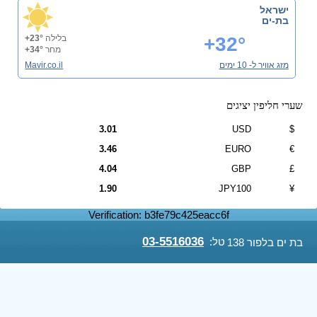
ישראל
בת-ים
+32°
בלילה
+23°
מחר
+34°
מזג אוויר ל- 10 ימים
Mavir.co.il
שערי חליפין יציגים
3.01
USD
$
3.46
EURO
€
4.04
GBP
£
1.90
JPY100
¥
Verification: b3fe79c425eacc6f
03-5516036
טל:
בת ים בלפור 138