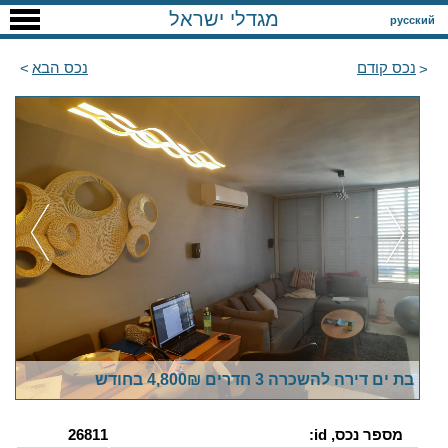
מגדלי ישראל
русский
נכס קודם
נכס הבא
בת ים דירה להשכרה 3 חדרים 4,800₪ בחודש
מספר נכס, id:
26811