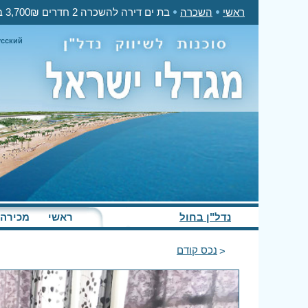
ראשי
השכרה
בת ים דירה להשכרה 2 חדרים 3,700₪ בחודש
усский
נדל"ן בחול
ראשי
מכירה
נכס קודם