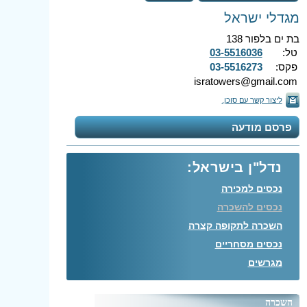
מגדלי ישראל
בת ים בלפור 138
טל:
03-5516036
פקס:
03-5516273
isratowers@gmail.com
ליצור קשר עם סוכן.
פרסם מודעה
נדל"ן בישראל:
נכסים למכירה
נכסים להשכרה
השכרה לתקופה קצרה
נכסים מסחריים
מגרשים
השכרה