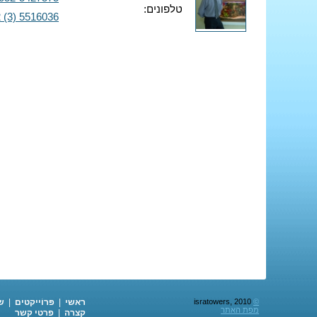
טלפונים:
 (3) 5516036
©
isratowers, 2010
ראשי
|
פּרוֹייקטים
|
ש
מפת האתר
קצרה
|
פרטי קשר