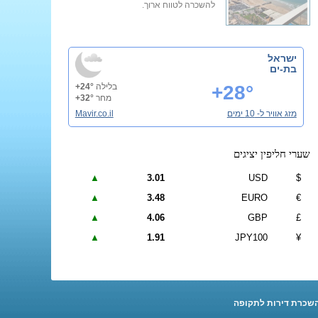
להשכרה לטווח ארוך.
ישראל
בת-ים
+28°
בלילה
+24°
מחר
+32°
מזג אוויר ל- 10 ימים
Mavir.co.il
שערי חליפין יציגים
▲
3.01
USD
$
▲
3.48
EURO
€
▲
4.06
GBP
£
▲
1.91
JPY100
¥
שכרת דירות לתקופה