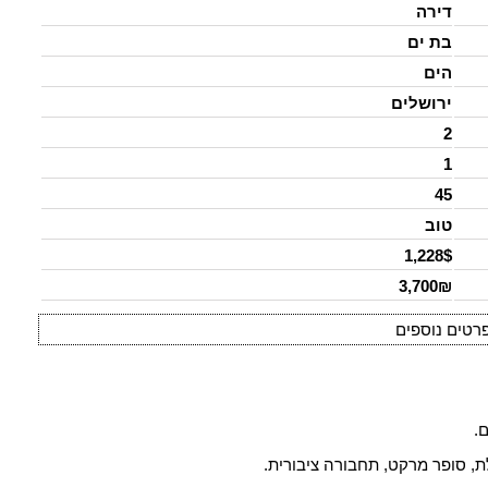
דירה
בת ים
הים
ירושלים
2
1
45
טוב
1,228$
3,700₪
רטים נוספים