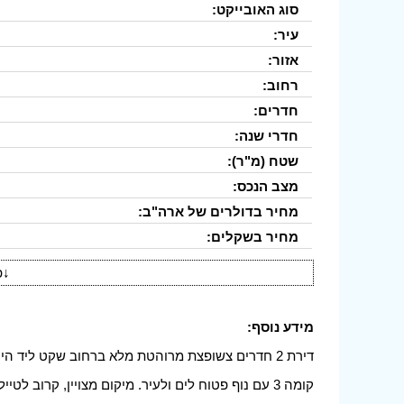
סוג האובייקט:
עיר:
אזור:
רחוב:
חדרים:
חדרי שנה:
שטח (מ"ר):
מצב הנכס:
מחיר בדולרים של ארה"ב:
מחיר בשקלים:
↓
פ
מידע נוסף:
דירת 2 חדרים צשופצת מרוהטת מלא ברחוב שקט ליד הים.
קומה 3 עם נוף פטוח לים ולעיר. מיקום מצויין, קרוב לטיילת, סופר מרקט, תחבורה ציבורית.