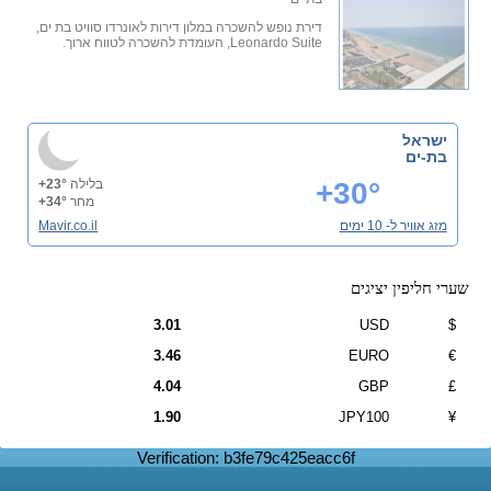
דירת נופש להשכרה במלון דירות לאונרדו סוויט בת ים,
Leonardo Suite, העומדת להשכרה לטווח ארוך.
ישראל
בת-ים
+30°
בלילה
+23°
מחר
+34°
מזג אוויר ל- 10 ימים
Mavir.co.il
שערי חליפין יציגים
3.01
USD
$
3.46
EURO
€
4.04
GBP
£
1.90
JPY100
¥
Verification: b3fe79c425eacc6f