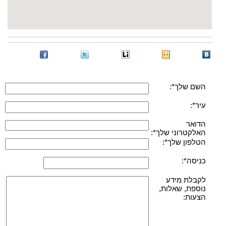
השם שלך*:
עיר*:
הדואר
האלקטרוני שלך*:
הטלפון שלך*:
כניסה*:
לקבלת מידע
נוספת, שאלות,
הצעות: