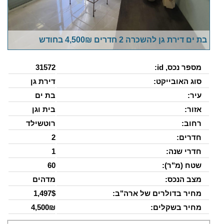
בת ים דירת גן להשכרה 2 חדרים 4,500₪ בחודש
מספר נכס, id:
31572
סוג האובייקט:
דירת גן
עיר:
בת ים
אזור:
בית וגן
רחוב:
רוטשילד
חדרים:
2
חדרי שנה:
1
שטח (מ"ר):
60
מצב הנכס:
מדהים
מחיר בדולרים של ארה"ב:
1,497$
מחיר בשקלים:
4,500₪