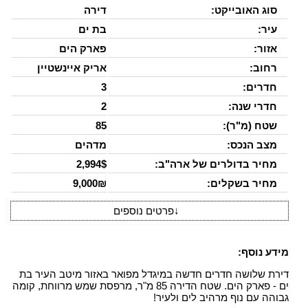
סוג האובייקט:
דירה
עיר:
בת ים
אזור:
פארק הים
רחוב:
אריק איינשטיין
חדרים:
3
חדרי שנה:
2
שטח (מ"ר):
85
מצב הנכס:
מדהים
מחיר בדולרים של ארה"ב:
2,994$
מחיר בשקלים:
9,000₪
↓
פרטים נוספים
מידע נוסף:
דירת שלושה חדרים חדשה במיגדל מפואר באזור מיטב העיר בת
ים - פארק הים. שטח הדירה 85 מ"ר, מרפסת שמש מרווחת, קומה
גבוהה עם נוף מרהיב לים ולעיר!