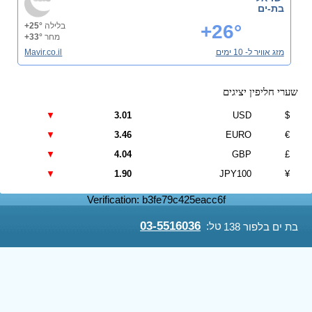
בת-ים
+26°
בלילה
+25°
מחר
+33°
מזג אוויר ל- 10 ימים
Mavir.co.il
שערי חליפין יציגים
▼
3.01
USD
$
▼
3.46
EURO
€
▼
4.04
GBP
£
▼
1.90
JPY100
¥
Verification: b3fe79c425eacc6f
03-5516036
טל:
בת ים בלפור 138