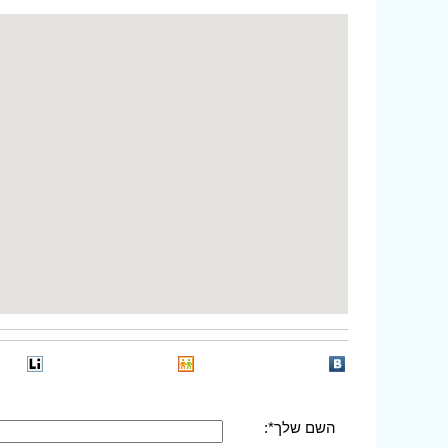
השם שלך*: