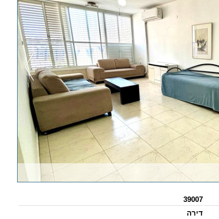
39007
דירה