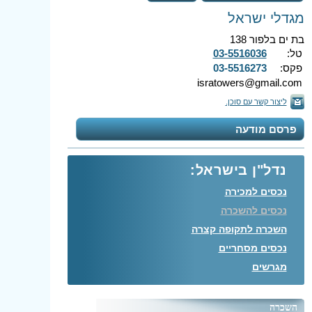
מגדלי ישראל
בת ים בלפור 138
טל:
03-5516036
פקס:
03-5516273
isratowers@gmail.com
ליצור קשר עם סוכן.
פרסם מודעה
נדל"ן בישראל:
נכסים למכירה
נכסים להשכרה
השכרה לתקופה קצרה
נכסים מסחריים
מגרשים
השכרה