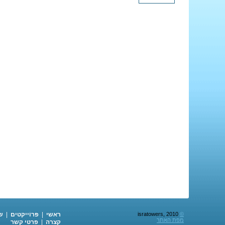
©
isratowers, 2010
ראשי
|
פּרוֹייקטים
|
ש
מפת האתר
קצרה
|
פרטי קשר