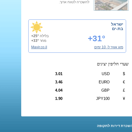
להשכרה לטווח ארוך.
ישראל
בת-ים
+31°
בלילה
+25°
מחר
+33°
מזג אוויר ל- 10 ימים
Mavir.co.il
שערי חליפין יציגים
3.01
USD
$
3.46
EURO
€
4.04
GBP
£
1.90
JPY100
¥
שכרת דירות לתקופה