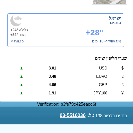
ישראל
בת-ים
+28°
בלילה
+24°
מחר
+32°
מזג אוויר ל- 10 ימים
Mavir.co.il
שערי חליפין יציגים
▲
3.01
USD
$
▲
3.48
EURO
€
▲
4.06
GBP
£
▲
1.91
JPY100
¥
Verification: b3fe79c425eacc6f
03-5516036
טל:
בת ים בלפור 138