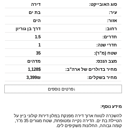
סוג האובייקט:
דירה
עיר:
בת ים
אזור:
הים
רחוב:
דרך בן גוריון
חדרים:
1.5
חדרי שנה:
1
שטח (מ"ר):
35
מצב הנכס:
מדהים
מחיר בדולרים של ארה"ב:
1,128$
מחיר בשקלים:
3,399₪
↓
פרטים נוספים
מידע נוסף:
להשכרה לטווח ארוך דירה מפנקת במלון דירות קולוני ביץ על
הטיילת בת ים. הדירה נקייה ומטופחת, שטח מגורים 35 מ"ר,
קומה גבוהה, החלונות משקיפים לים.