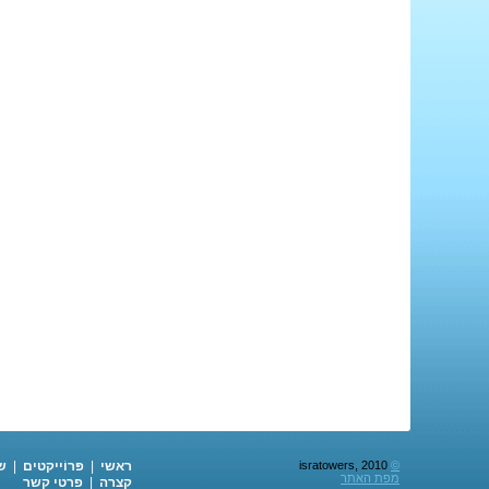
©
isratowers, 2010
ראשי
|
פּרוֹייקטים
|
ש
מפת האתר
קצרה
|
פרטי קשר