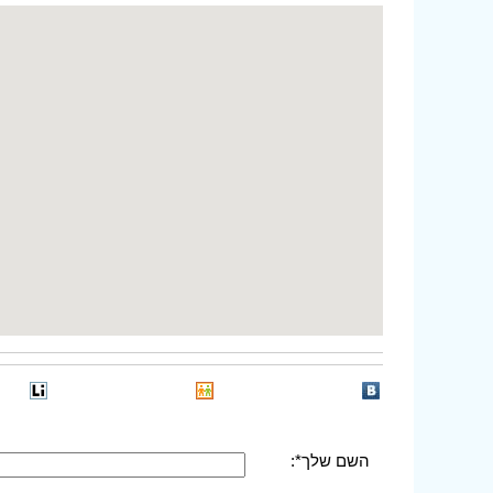
השם שלך*: