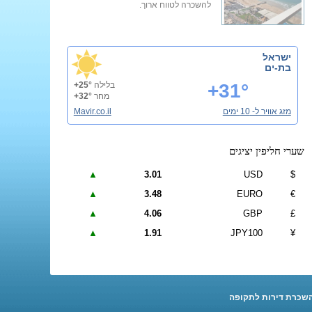
להשכרה לטווח ארוך.
ישראל
בת-ים
+31°
בלילה
+25°
מחר
+32°
מזג אוויר ל- 10 ימים
Mavir.co.il
שערי חליפין יציגים
▲
3.01
USD
$
▲
3.48
EURO
€
▲
4.06
GBP
£
▲
1.91
JPY100
¥
שכרת דירות לתקופה