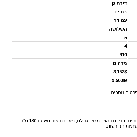
דירת גן
בת ים
עמידר
השלושה
5
4
810
מדהים
3,153$
9,500₪
רטים נוספים
להשכרה דירת גן חמישה חדרים מרווחת באזור עמידר בבת ים. הדירה במצב מצוין, גדולה, מאורת ויפה, השטח 180 מ"ר.
תיות הנדרשות.