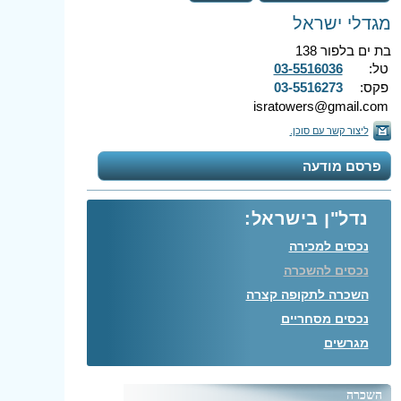
מגדלי ישראל
בת ים בלפור 138
טל:
03-5516036
פקס:
03-5516273
isratowers@gmail.com
ליצור קשר עם סוכן.
פרסם מודעה
נדל"ן בישראל:
נכסים למכירה
נכסים להשכרה
השכרה לתקופה קצרה
נכסים מסחריים
מגרשים
השכרה