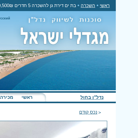
ראשי
השכרה
בת ים דירת גן להשכרה 5 חדרים 9,500₪ בחודש
усский
נדל"ן בחול
ראשי
מכירה
נכס קודם