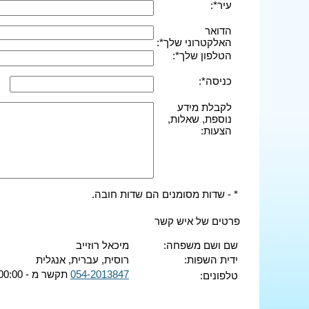
עיר*:
הדואר
האלקטרוני שלך*:
הטלפון שלך*:
כניסה*:
לקבלת מידע
נוספת, שאלות,
הצעות:
* - שדות מסומנים הם שדות חובה.
פרטים של איש קשר
שם ושם משפחה:
מיכאל רוזייב
ידית השפות:
רוסית, עברית, אנגלית
054-2013847
תקשר מ - 00:00 ועד - 00:00
טלפונים: