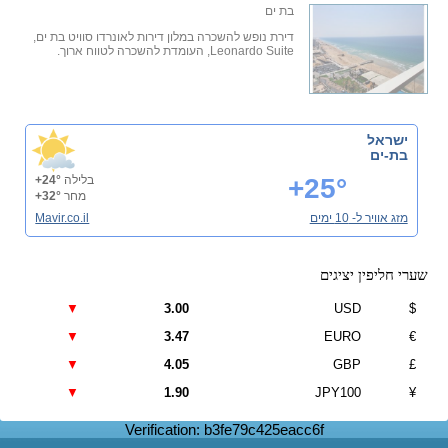
בת ים
דירת נופש להשכרה במלון דירות לאונרדו סוויט בת ים,
Leonardo Suite, העומדת להשכרה לטווח ארוך.
ישראל
בת-ים
+25°
בלילה
+24°
מחר
+32°
מזג אוויר ל- 10 ימים
Mavir.co.il
שערי חליפין יציגים
▼
3.00
USD
$
▼
3.47
EURO
€
▼
4.05
GBP
£
▼
1.90
JPY100
¥
Verification: b3fe79c425eacc6f