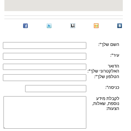
השם שלך*:
עיר*:
הדואר
האלקטרוני שלך*:
הטלפון שלך*:
כניסה*:
לקבלת מידע
נוספת, שאלות,
הצעות: