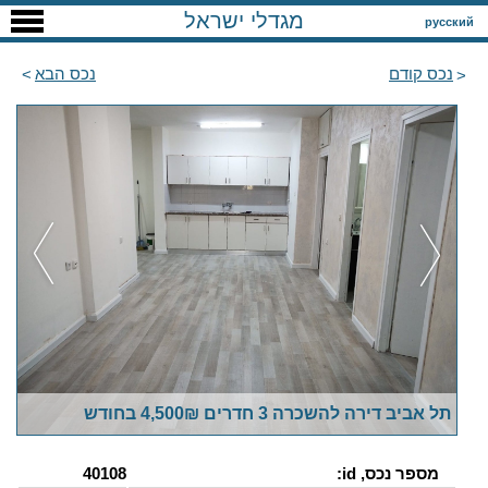
מגדלי ישראל
русский
נכס קודם
נכס הבא
תל אביב דירה להשכרה 3 חדרים 4,500₪ בחודש
מספר נכס, id:
40108