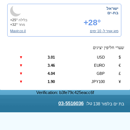
ישראל
בת-ים
+28°
בלילה
+25°
מחר
+32°
מזג אוויר ל- 10 ימים
Mavir.co.il
שערי חליפין יציגים
▼
3.01
USD
$
▼
3.46
EURO
€
▼
4.04
GBP
£
▼
1.90
JPY100
¥
Verification: b3fe79c425eacc6f
03-5516036
טל:
בת ים בלפור 138