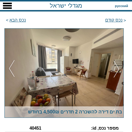
מגדלי ישראל
русский
נכס קודם
נכס הבא
בת ים דירה להשכרה 2 חדרים 4,500₪ בחודש
מספר נכס, id:
40451