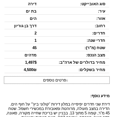
סוג האובייקט:
דירה
עיר:
בת ים
אזור:
הים
רחוב:
דרך בן גוריון
חדרים:
2
חדרי שנה:
1
שטח (מ"ר):
45
מצב הנכס:
מדהים
מחיר בדולרים של ארה"ב:
1,497$
מחיר בשקלים:
4,500₪
↓
פרטים נוספים
מידע נוסף:
דירת שני חדרים יפיפייה במלון דירות "קולוני ביץ'" על חוף הים.
הדירה במצב מעולה, מרוהטת ומאובזרת במכשירי חשמל. שטח
45 מ"ר, קומה 5 מתוך 13. בבניין יש בריכת שחייה מקורה, סאונה,