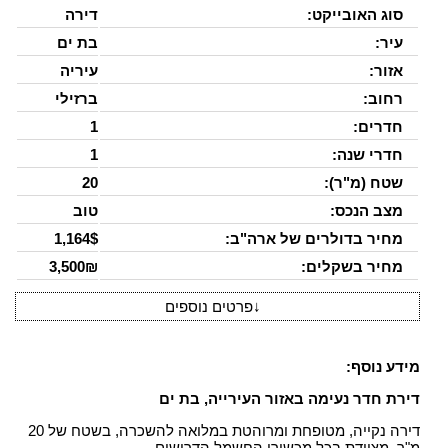
סוג האובייקט:
דירה
עיר:
בת ים
אזור:
עיריה
רחוב:
ברזילי
חדרים:
1
חדרי שנה:
1
שטח (מ"ר):
20
מצב הנכס:
טוב
מחיר בדולרים של ארה"ב:
1,164$
מחיר בשקלים:
3,500₪
↓
פרטים נוספים
מידע נוסף:
דירת חדר נעימה באזור העירייה, בת ים
דירה נקייה, מטופחת ומרוהטת במלואה להשכרה, בשטח של 20
מ"ר. מצוידת בכל מכשירי החשמל הדרושים.