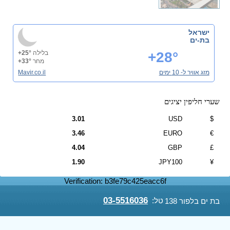
ישראל
בת-ים
+28°
בלילה
+25°
מחר
+33°
מזג אוויר ל- 10 ימים
Mavir.co.il
שערי חליפין יציגים
3.01
USD
$
3.46
EURO
€
4.04
GBP
£
1.90
JPY100
¥
Verification: b3fe79c425eacc6f
03-5516036
טל:
בת ים בלפור 138