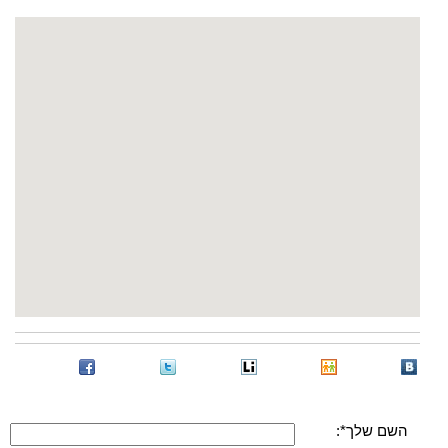
השם שלך*: