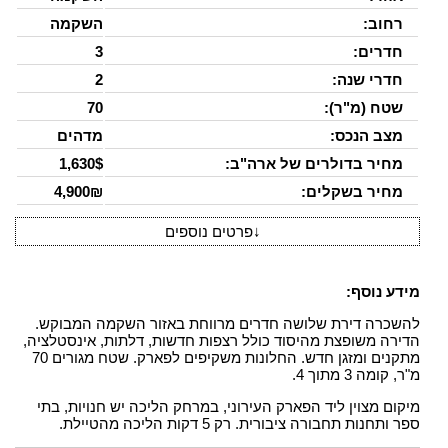
רחוב:
השקמה
חדרים:
3
חדרי שנה:
2
שטח (מ"ר):
70
מצב הנכס:
מדהים
מחיר בדולרים של ארה"ב:
1,630$
מחיר בשקלים:
4,900₪
↓
פרטים נוספים
מידע נוסף:
להשכרה דירת שלושה חדרים מרווחת באזור השקמה המבוקש.
הדירה משופצת מהיסוד כולל רצפות חדשות, דלתות, אינסטלציה,
מתקנים ומזגן חדש. החלונות משקיפים לפארק. שטח מגורים 70
מ"ר, קומה 3 מתוך 4.
מיקום מצוין ליד הפארק העירוני, במרחק הליכה יש חנויות, בתי
ספר ותחנות תחבורה ציבורית. רק 5 דקות הליכה מהטיילת.