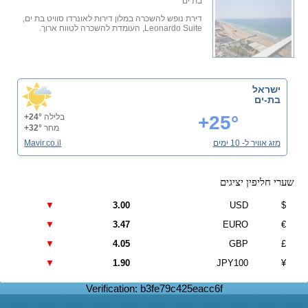
בת ים
דירת נופש להשכרה במלון דירות לאונרדו סוויט בת ים,
Leonardo Suite, העומדת להשכרה לטווח ארוך.
ישראל
בת-ים
+25°
בלילה
+24°
מחר
+32°
מזג אוויר ל- 10 ימים
Mavir.co.il
שערי חליפין יציגים
▼
3.00
USD
$
▼
3.47
EURO
€
▼
4.05
GBP
£
▼
1.90
JPY100
¥
Verification: b3fe79c425eacc6f