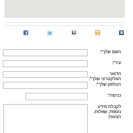
השם שלך*:
עיר*:
הדואר
האלקטרוני שלך*:
הטלפון שלך*:
כניסה*:
לקבלת מידע
נוספת, שאלות,
הצעות: