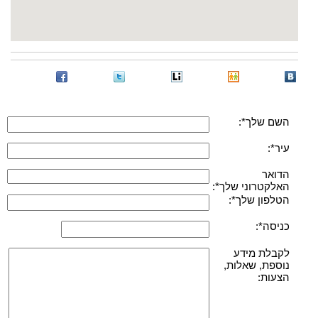
השם שלך*:
עיר*:
הדואר
האלקטרוני שלך*:
הטלפון שלך*:
כניסה*:
לקבלת מידע
נוספת, שאלות,
הצעות: