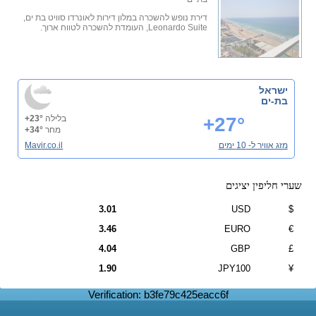
דירת נופש להשכרה במלון דירות לאונרדו סוויט בת ים,
Leonardo Suite, העומדת להשכרה לטווח ארוך.
ישראל
בת-ים
+27°
בלילה
+23°
מחר
+34°
מזג אוויר ל- 10 ימים
Mavir.co.il
שערי חליפין יציגים
3.01
USD
$
3.46
EURO
€
4.04
GBP
£
1.90
JPY100
¥
Verification: b3fe79c425eacc6f