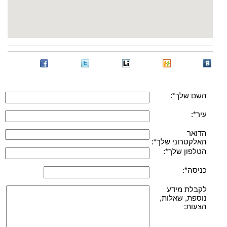
השם שלך*:
עיר*:
הדואר
האלקטרוני שלך*:
הטלפון שלך*:
כניסה*:
לקבלת מידע
נוספת, שאלות,
הצעות: