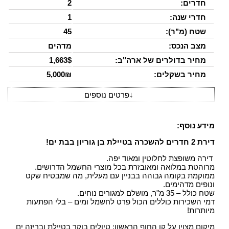
חדרים:
2
חדרי שנה:
1
שטח (מ"ר):
45
מצב הנכס:
מדהים
מחיר בדולרים של ארה"ב:
1,663$
מחיר בשקלים:
5,000₪
↓
פרטים נוספים
מידע נוסף:
דירת 2 חדרים להשכרה בטיילת בן גוריון בבת ים!
דירה משופצת לחלוטין ומאוד יפה.
מרוהטת במלואה ומאובזרת בכל מוצרי החשמל הדרושים.
ממוקמת בקומה גבוהה בבניין עם מעלית, מה שמבטיח שקט
ונופים מדהימים.
שטח כולל – 35 מ"ר, מושלם למגורים נוחים.
דמי השכירות כוללים הכול פרט לחשמל ומים – בלי הפתעות
מיותרות!
מיקום מצוין על קו החוף הראשון: טיולים בוקר בטיילת ובריזה ים