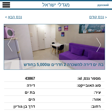
מגדלי ישראל
русский
נכס קודם
נכס הבא
בת ים דירה להשכרה 2 חדרים 5,000₪ בחודש
מספר נכס, id:
43867
סוג האובייקט:
דירה
עיר:
בת ים
אזור:
הים
רחוב:
דרך בן גוריון