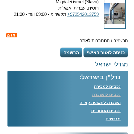
Migdalei israel (Slava)
רוסית, עברית, אנגלית
+972542013759
תקשר מ - 09:00 ועד - 21:00
הרשמה / התחברות לאתר
כניסה לאזור האישי
הרשמה
מגדלי ישראל
נדל"ן בישראל:
נכסים למכירה
נכסים להשכרה
השכרה לתקופה קצרה
נכסים מסחריים
מגרשים