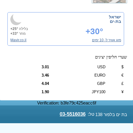
ישראל
בת-ים
+30°
בלילה
+25°
מחר
+33°
מזג אוויר ל- 10 ימים
Mavir.co.il
שערי חליפין יציגים
3.01
USD
$
3.46
EURO
€
4.04
GBP
£
1.90
JPY100
¥
Verification: b3fe79c425eacc6f
03-5516036
טל:
בת ים בלפור 138