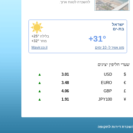
להשכרה לטווח ארוך.
ישראל
בת-ים
+31°
בלילה
+25°
מחר
+32°
מזג אוויר ל- 10 ימים
Mavir.co.il
שערי חליפין יציגים
▲
3.01
USD
$
▲
3.48
EURO
€
▲
4.06
GBP
£
▲
1.91
JPY100
¥
שכרת דירות לתקופה