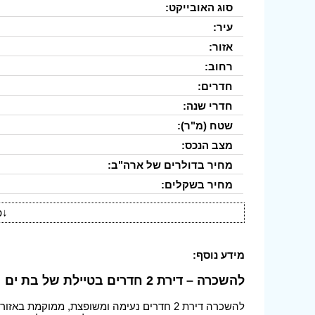
סוג האובייקט:
עיר:
אזור:
רחוב:
חדרים:
חדרי שנה:
שטח (מ"ר):
מצב הנכס:
מחיר בדולרים של ארה"ב:
מחיר בשקלים:
↓
פ
מידע נוסף:
להשכרה – דירת 2 חדרים בטיילת של בת ים
להשכרה דירת 2 חדרים נעימה ומשופצת, ממוקמת באזור החוף המרכזי של בת ים.