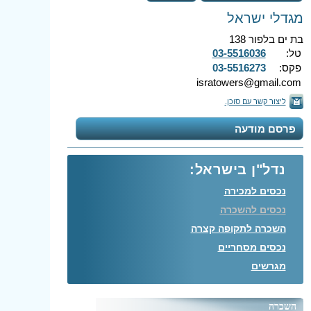
מגדלי ישראל
בת ים בלפור 138
טל:
03-5516036
פקס:
03-5516273
isratowers@gmail.com
ליצור קשר עם סוכן.
פרסם מודעה
נדל"ן בישראל:
נכסים למכירה
נכסים להשכרה
השכרה לתקופה קצרה
נכסים מסחריים
מגרשים
השכרה