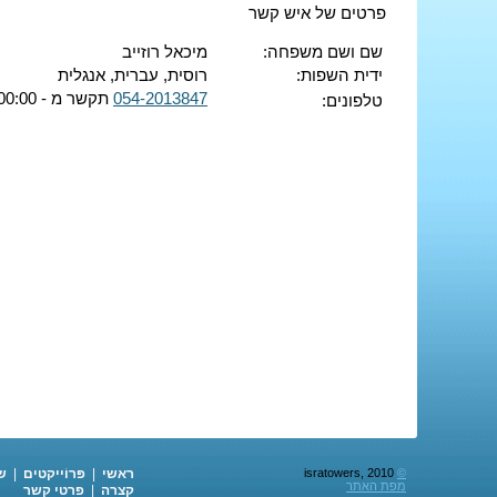
פרטים של איש קשר
שם ושם משפחה:
מיכאל רוזייב
ידית השפות:
רוסית, עברית, אנגלית
054-2013847
תקשר מ - 00:00 ועד - 00:00
טלפונים:
©
isratowers, 2010
ראשי
|
פּרוֹייקטים
|
ש
מפת האתר
קצרה
|
פרטי קשר