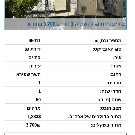
בת ים דירת גג להשכרה 1 חדר 3,700₪ בחודש
מספר נכס, id:
45011
סוג האובייקט:
דירת גג
עיר:
בת ים
אזור:
עיריה
רחוב:
השר שפירא
חדרים:
1
חדרי שנה:
1
שטח (מ"ר):
50
מצב הנכס:
מדהים
מחיר בדולרים של ארה"ב:
1,233$
מחיר בשקלים:
3,700₪