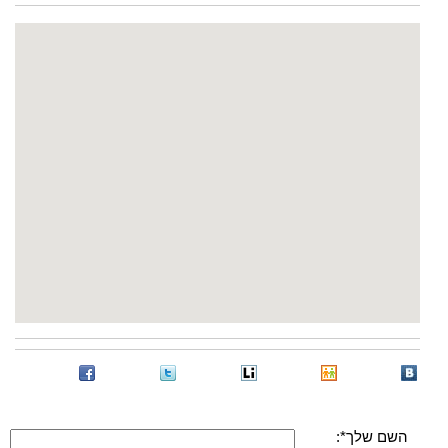
השם שלך*: