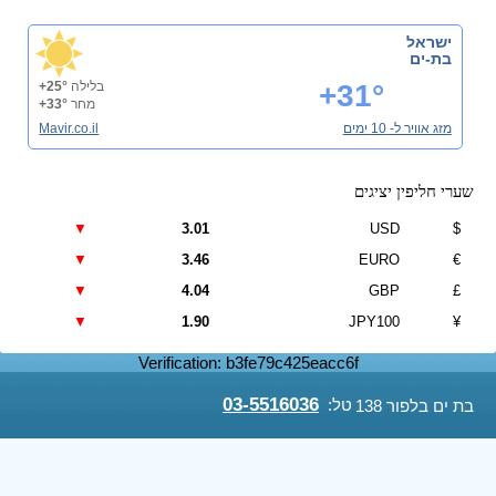
ישראל
בת-ים
+31°
בלילה
+25°
מחר
+33°
מזג אוויר ל- 10 ימים
Mavir.co.il
שערי חליפין יציגים
▼
3.01
USD
$
▼
3.46
EURO
€
▼
4.04
GBP
£
▼
1.90
JPY100
¥
Verification: b3fe79c425eacc6f
03-5516036
טל:
בת ים בלפור 138