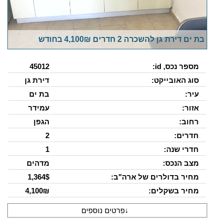
בת ים דירת גן להשכרה 2 חדרים 4,100₪ בחודש
מספר נכס, id:
45012
סוג האובייקט:
דירת גן
עיר:
בת ים
אזור:
עמידר
רחוב:
הגפן
חדרים:
2
חדרי שנה:
1
מצב הנכס:
מדהים
מחיר בדולרים של ארה"ב:
1,364$
מחיר בשקלים:
4,100₪
↓
פרטים נוספים