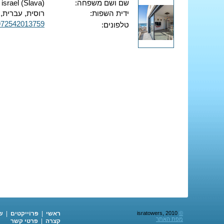
שם ושם משפחה:
 israel (Slava)
ידית השפות:
רוסית, עברית, 
972542013759
טלפונים:
©
isratowers, 2010
ראשי
|
פּרוֹייקטים
|
ש
מפת האתר
קצרה
|
פרטי קשר