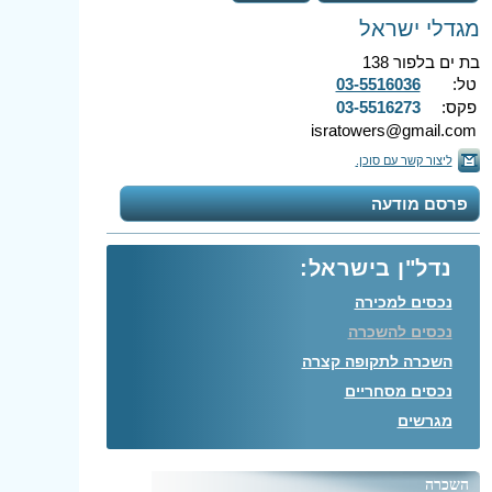
מגדלי ישראל
בת ים בלפור 138
טל:
03-5516036
פקס:
03-5516273
isratowers@gmail.com
ליצור קשר עם סוכן.
פרסם מודעה
נדל"ן בישראל:
נכסים למכירה
נכסים להשכרה
השכרה לתקופה קצרה
נכסים מסחריים
מגרשים
השכרה