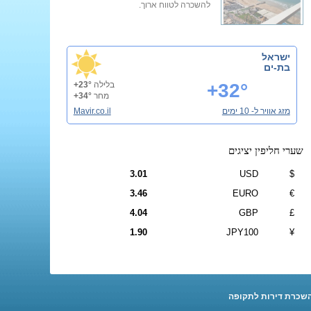
להשכרה לטווח ארוך.
ישראל
בת-ים
+32°
בלילה
+23°
מחר
+34°
מזג אוויר ל- 10 ימים
Mavir.co.il
שערי חליפין יציגים
3.01
USD
$
3.46
EURO
€
4.04
GBP
£
1.90
JPY100
¥
שכרת דירות לתקופה