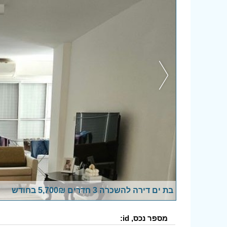
בת ים דירה להשכרה 3 חדרים 5,700₪ בחודש
מספר נכס, id: