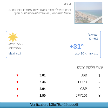
בת ים
דירת נופש להשכרה במלון דירות לאונרדו סוויט בת ים,
Leonardo Suite, העומדת להשכרה לטווח ארוך.
ישראל
בת-ים
+31°
בלילה
+25°
מחר
+33°
מזג אוויר ל- 10 ימים
Mavir.co.il
שערי חליפין יציגים
▼
3.01
USD
$
▼
3.46
EURO
€
▼
4.04
GBP
£
▼
1.90
JPY100
¥
Verification: b3fe79c425eacc6f