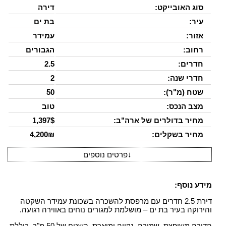
סוג האובייקט:
דירה
עיר:
בת ים
אזור:
עמידר
רחוב:
הגבורים
חדרים:
2.5
חדרי שנה:
2
שטח (מ"ר):
50
מצב הנכס:
טוב
מחיר בדולרים של ארה"ב:
1,397$
מחיר בשקלים:
4,200₪
↓
פרטים נוספים
מידע נוסף:
דירת 2.5 חדרים עם מרפסת להשכרה בשכונת עמידר השקטה
והירוקה בעיר בת ים – מושלמת למגורים נוחים באווירה רגועה.
הדירה משופצת, שמורה, נקייה ומוארת, בשטח של 50 מ"ר. כוללת