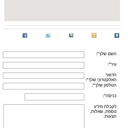
השם שלך*:
עיר*:
הדואר
האלקטרוני שלך*:
הטלפון שלך*:
כניסה*:
לקבלת מידע
נוספת, שאלות,
הצעות: