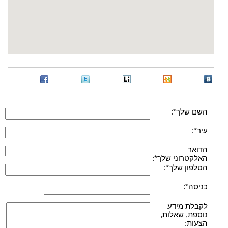
השם שלך*:
עיר*:
הדואר
האלקטרוני שלך*:
הטלפון שלך*:
כניסה*:
לקבלת מידע
נוספת, שאלות,
הצעות: