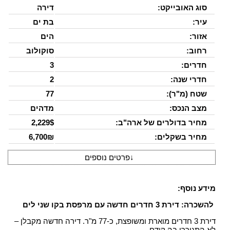
סוג האובייקט:
דירה
עיר:
בת ים
אזור:
הים
רחוב:
סוקולוב
חדרים:
3
חדרי שנה:
2
שטח (מ"ר):
77
מצב הנכס:
מדהים
מחיר בדולרים של ארה"ב:
2,229$
מחיר בשקלים:
6,700₪
↓
פרטים נוספים
מידע נוסף:
להשכרה: דירת 3 חדרים חדשה עם מרפסת בקו שני לים
דירת 3 חדרים מוארת ומשופצת, כ-77 מ"ר. דירה חדשה מקבלן –
לא התגוררו בה קודם.