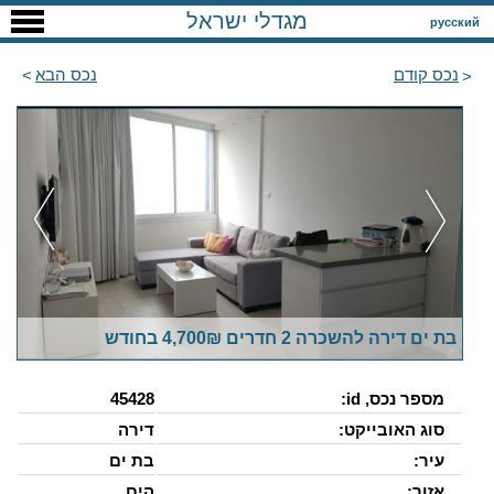
מגדלי ישראל
русский
נכס קודם
נכס הבא
בת ים דירה להשכרה 2 חדרים 4,700₪ בחודש
מספר נכס, id:
45428
סוג האובייקט:
דירה
עיר:
בת ים
אזור:
הים