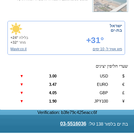
ישראל
בת-ים
+31°
בלילה
+24°
מחר
+32°
מזג אוויר ל- 10 ימים
Mavir.co.il
שערי חליפין יציגים
▼
3.00
USD
$
▼
3.47
EURO
€
▼
4.05
GBP
£
▼
1.90
JPY100
¥
Verification: b3fe79c425eacc6f
03-5516036
טל:
בת ים בלפור 138