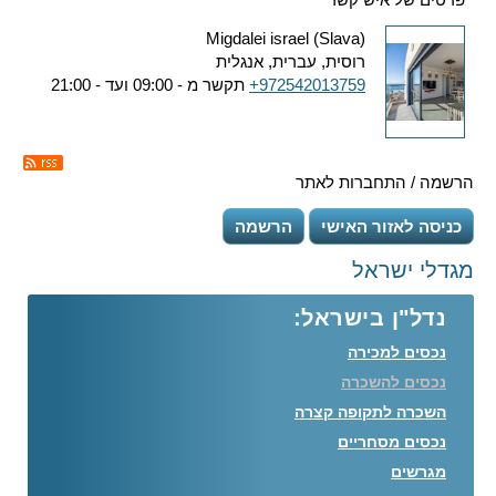
Migdalei israel (Slava)
רוסית, עברית, אנגלית
+972542013759
תקשר מ - 09:00 ועד - 21:00
הרשמה / התחברות לאתר
כניסה לאזור האישי
הרשמה
מגדלי ישראל
נדל"ן בישראל:
נכסים למכירה
נכסים להשכרה
השכרה לתקופה קצרה
נכסים מסחריים
מגרשים