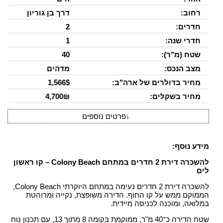
רחוב:
דרך בן גוריון
חדרים:
2
חדרי שנה:
1
שטח (מ"ר):
40
מצב הנכס:
מדהים
מחיר בדולרים של ארה"ב:
1,566$
מחיר בשקלים:
4,700₪
↓
פרטים נוספים
מידע נוסף:
להשכרה דירת 2 חדרים במתחם Colony Beach – קו ראשון
לים
להשכרה דירת 2 חדרים נעימה במתחם היוקרתי Colony Beach,
הממוקם ממש על קו החוף. הדירה משופצת, נקייה ומרוהטת
במלואה, ומוכנה לכניסה מיידית.
שטח הדירה כ־40 מ"ר, ממוקמת בקומה 8 מתוך 13, עם תכנון נוח