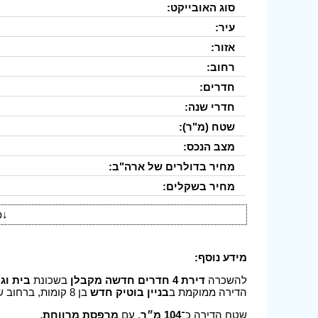
סוג האובייקט:
עיר:
אזור:
רחוב:
חדרים:
חדרי שנה:
שטח (מ"ר):
מצב הנכס:
מחיר בדולרים של ארה"ב:
מחיר בשקלים:
↓
פ
מידע נוסף:
להשכרה
דירת 4 חדרים חדשה מקבלן
בשכונת
בית וגן
הדירה ממוקמת ב
בניין בוטיק חדש
בן 8 קומות, ברחוב שקט ונעים, בסמיכות לכלל שירותי התשתית והמסחר.
שטח הדירה כ־
104 מ״ר
, עם
מרפסת מרווחת
.