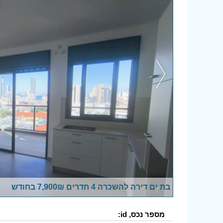
בת ים דירה להשכרה 4 חדרים 7,900₪ בחודש
מספר נכס, id: