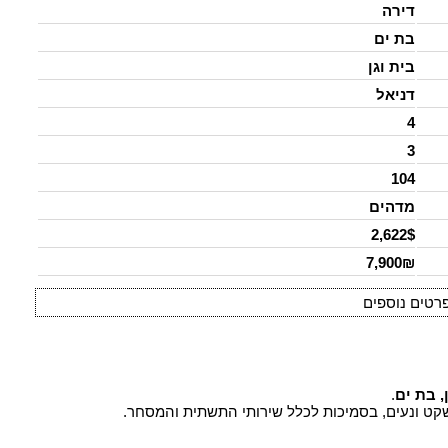
דירה
בת ים
בית וגן
דניאל
4
3
104
מדהים
2,622$
7,900₪
רטים נוספים
, בת ים
.