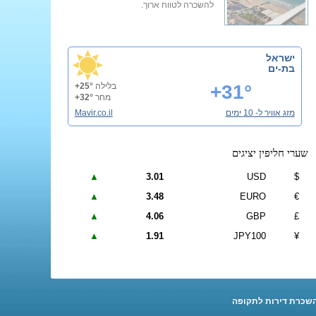
להשכרה לטווח ארוך.
ישראל
בת-ים
+31°
בלילה
+25°
מחר
+32°
מזג אוויר ל- 10 ימים
Mavir.co.il
שערי חליפין יציגים
▲
3.01
USD
$
▲
3.48
EURO
€
▲
4.06
GBP
£
▲
1.91
JPY100
¥
שכרת דירות לתקופה