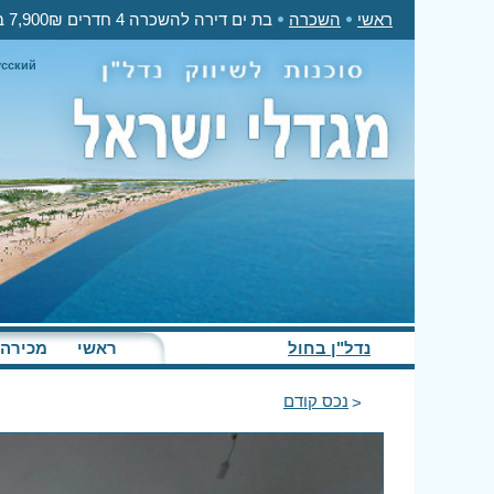
ראשי
השכרה
בת ים דירה להשכרה 4 חדרים 7,900₪ בחודש
усский
נדל"ן בחול
ראשי
מכירה
נכס קודם