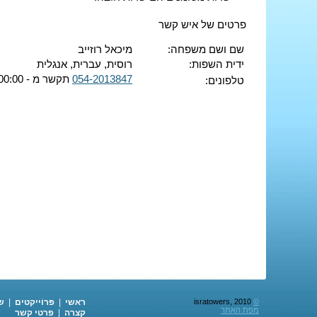
פרטים של איש קשר
שם ושם משפחה:
מיכאל רוזייב
ידית השפות:
רוסית, עברית, אנגלית
054-2013847
תקשר מ - 00:00 ועד - 00:00
טלפונים:
©
isratowers, 2010
ראשי
|
פּרוֹייקטים
|
ש
מפת האתר
קצרה
|
פרטי קשר